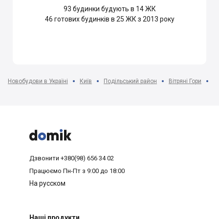
93
будинки будують в 14 ЖК
46
готових будинків в 25 ЖК з 2013 року
Новобудови в Україні
Київ
Подільський район
Вітряні Гори
Ж



Дзвонити
+380(98) 656 34 02
Працюємо
Пн-Пт з 9:00 до 18:00
На русском
Наші продукти