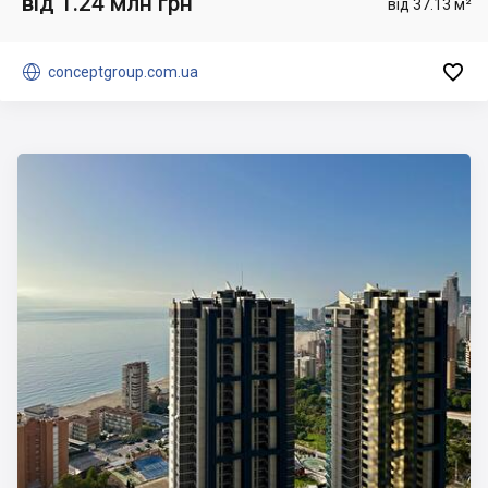
від 1.24 млн грн
від 37.13 м²


conceptgroup.com.ua