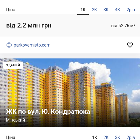
Ціна
1К
2К
3К
4К
2рів
від 2.2 млн грн
від 52.76 м²


parkovemisto.com
ЗДАНИЙ
ЖК по вул. Ю. Кондратюка
Мінський
Ціна
1К
2К
3К
2рів