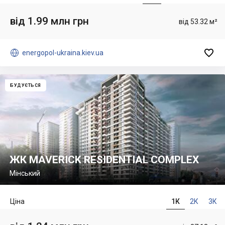
від 1.99 млн грн
від 53.32 м²


energopol-ukraina.kiev.ua
БУДУЄТЬСЯ
ЖК MAVERICK RESIDENTIAL COMPLEX
Мінський
Ціна
1К
2К
3К