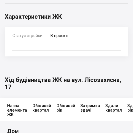
Характеристики ЖК
Статус стройки
В проєкті
Хід будівництва ЖК на вул. Лісозахисна,
17
Назва
Обіцяний
Обіцяний
Затримка
Здали
Зд
елемента
квартал
рік
здачі
квартал
рі
ЖК
Дом