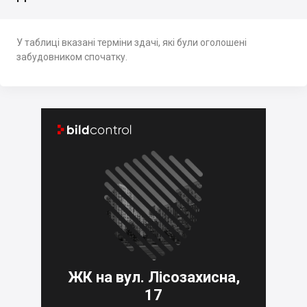
У таблиці вказані терміни здачі, які були оголошені
забудовником спочатку.


ЖК на вул. Лісозахисна,
17