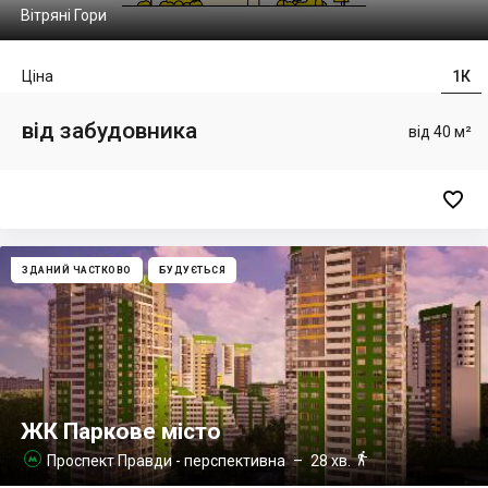
Вітряні Гори
Ціна
1К
від забудовника
від 40 м²

ЗДАНИЙ ЧАСТКОВО
БУДУЄТЬСЯ
ЖК Паркове місто

Проспект Правди - перспективна
– 28 хв.
