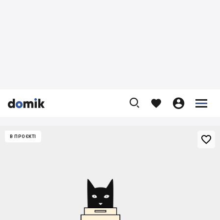










В ПРОЄКТІ