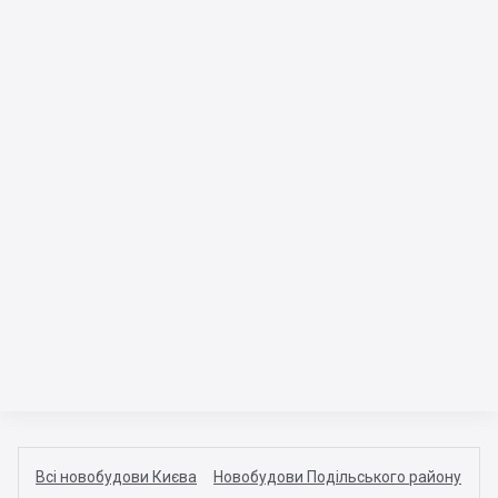
Всі новобудови Києва
Новобудови Подільського району