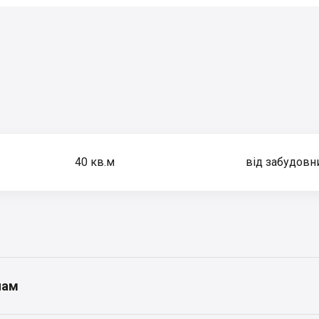
40
кв.м
від забудовн
нам