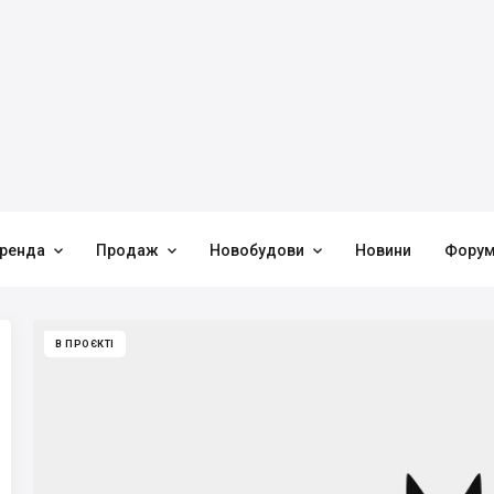



ренда
Продаж
Новобудови
Новини
Фору
В ПРОЄКТІ