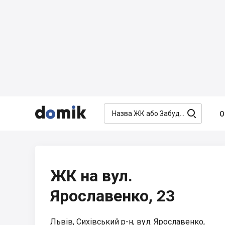




О
ЖК на вул.
Ярославенко, 23
Львів, Сихівський р-н, вул. Ярославенко,