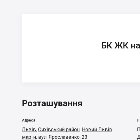
БК ЖК на вул.
Ярославенко, 23
БК ЖК на
Розташування
Адреса
Н
Львів
,
Сихівський район
,
Новий Львів
П
мкр-н
,
вул. Ярославенко, 23
Д