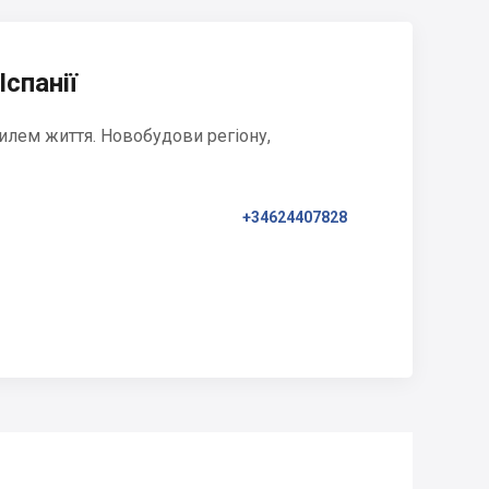
Іспанії
илем життя. Новобудови регіону,
+34624407828