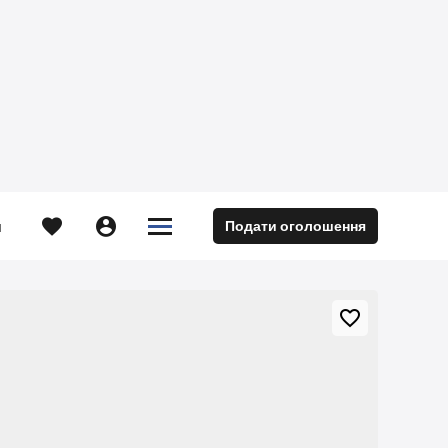





Подати оголошення
м
