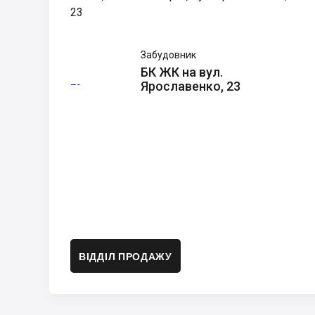
23
БК ЖК
Забудовник
на вул.
БК ЖК на вул.
Ярославенко,
23
Ярославенко, 23
ВІДДІЛ ПРОДАЖУ