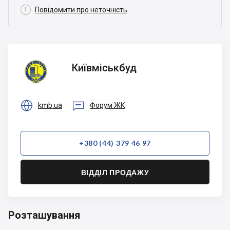

Повідомити про неточність
Київміськбуд
Київміськбуд


kmb.ua
Форум ЖК
+380 (44) 379 46 97
ВІДДІЛ ПРОДАЖУ
Розташування