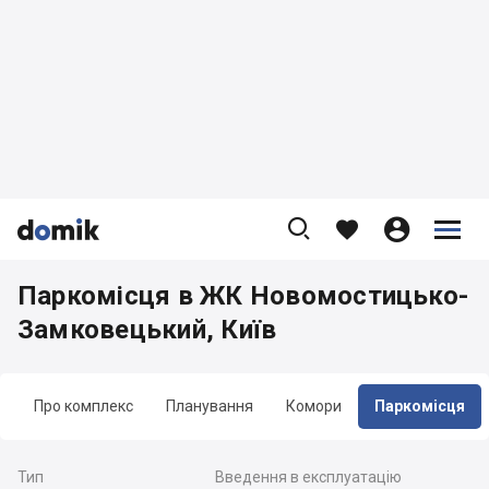









Паркомісця в ЖК Новомостицько-
Замковецький, Київ
Про комплекс
Планування
Комори
Паркомісця
Тип
Введення в експлуатацію