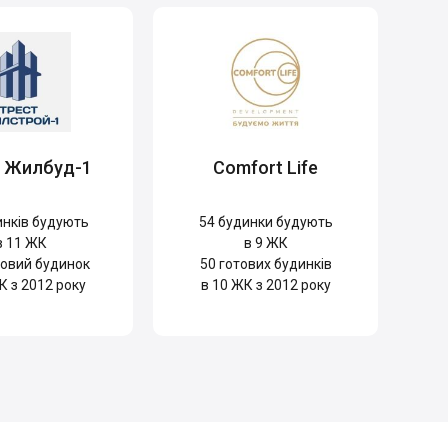
т Жилбуд-1
Comfort Life
нків будують
54
будинки будують
в 11 ЖК
в 9 ЖК
овий будинок
50
готових будинків
К з 2012 року
в 10 ЖК з 2012 року