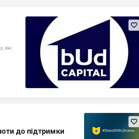

, які

ноти до підтримки