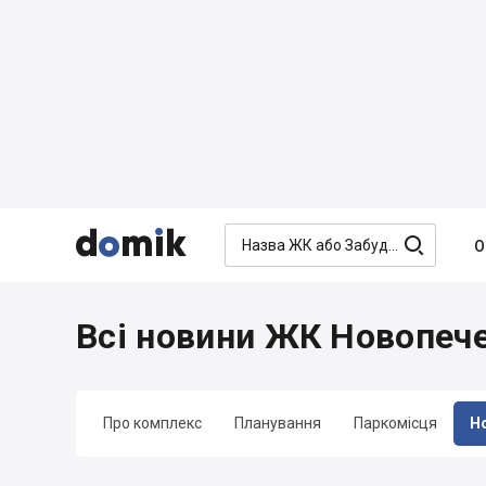




О
Всі новини ЖК Новопеч
Про комплекс
Планування
Паркомісця
Н