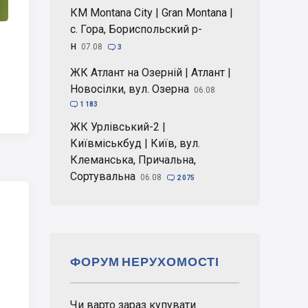
КМ Montana City | Gran Montana |
с. Гора, Бориспольский р-
н
07.08

3
ЖК Атлант на Озерній | Атлант |
Новосілки, вул. Озерна
06.08

1 183
ЖК Урлівський-2 |
Київміськбуд | Київ, вул.
Клеманська, Причальна,
Сортувальна
06.08

2 075
ФОРУМ НЕРУХОМОСТІ
Чи варто зараз купувати