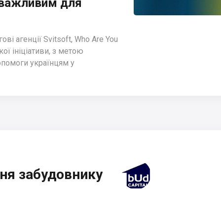
й важливим для
ві агенції Svitsoft, Who Are You
ої ініціативи, з метою
опомоги українцям у
ня забудовнику