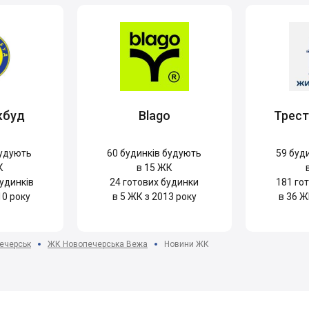
кбуд
Blago
Трес
удують
60
будинків будують
59
буди
К
в 15 ЖК
удинків
24
готових будинки
181
гот
10 року
в 5 ЖК з 2013 року
в 36 Ж
ечерськ
ЖК Новопечерська Вежа
Новини ЖК