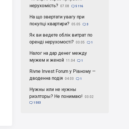
нерухомість?
07.08

5 116
На що звертати увагу при
покупці квартири?
05.05

3
Як ви ведете облік витрат по
оренді нерухомості?
03.05

1
Налог на дар денег между
мужем и женой
11.04

1
Rivne Invest Forum у Рівному —
дводенна подія
04.03

1
Нужны или не нужны
риэлторы? Не понимаю!
03.02

1 503