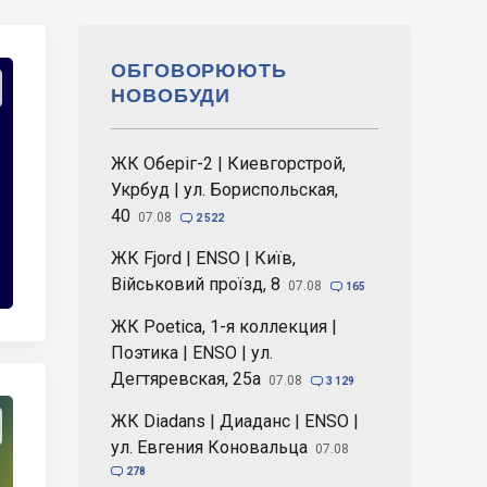
ОБГОВОРЮЮТЬ
НОВОБУДИ
ЖК Оберіг-2 | Киевгорстрой,
Укрбуд | ул. Бориспольская,
40
07.08

2 522
ЖК Fjord | ENSO | Київ,
Військовий проїзд, 8
07.08

165
ЖК Poetica, 1-я коллекция |
Поэтика | ENSO | ул.
Дегтяревская, 25а
07.08

3 129
ЖК Diadans | Диаданс | ENSO |
ул. Евгения Коновальца
07.08

278