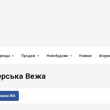



ренда
Продаж
Новобудови
Новини
Фору
ерська Вежа
овини ЖК