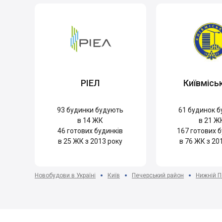
РІЕЛ
Київмісь
93
будинки будують
61
будинок б
в 14 ЖК
в 21 Ж
46
готових будинків
167
готових б
в 25 ЖК з 2013 року
в 76 ЖК з 20
Новобудови в Україні
Київ
Печерський район
Нижній П