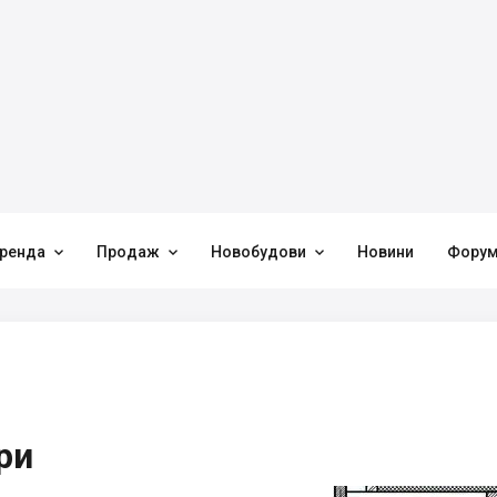



ренда
Продаж
Новобудови
Новини
Фору
ри