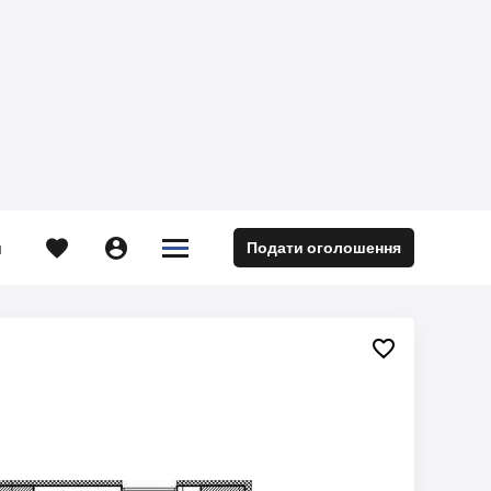





Подати оголошення
м
