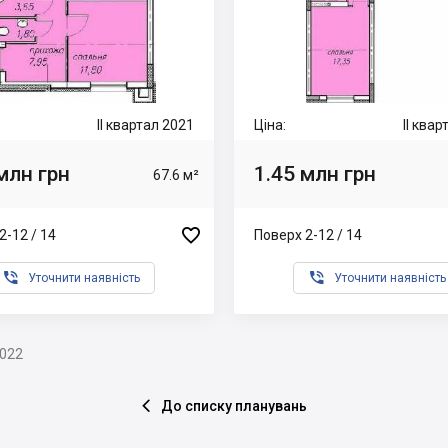
II квартал 2021
Ціна:
II ква
млн грн
1.45 млн грн
67.6 м²

2-12 / 14
Поверх 2-12 / 14


Уточнити наявність
Уточнити наявність
2022
До списку планувань
