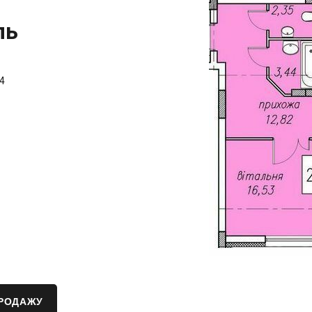
ль
4
ПРОДАЖУ