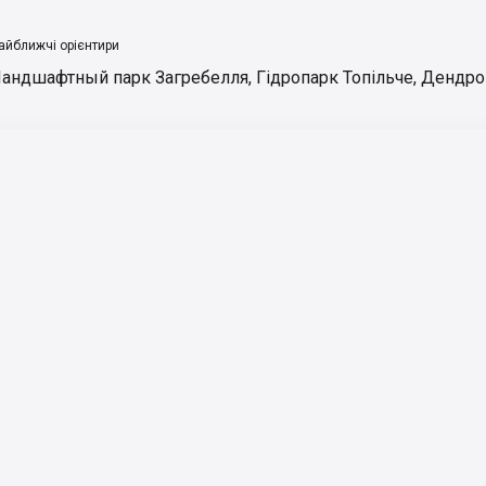
айближчі орієнтири
андшафтный парк Загребелля
,
Гідропарк Топільче
,
Дендро