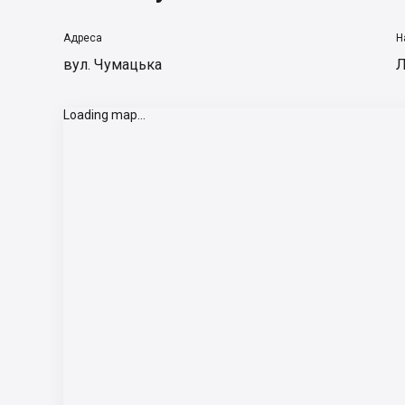
Адреса
Н
вул. Чумацька
Л
Loading map...