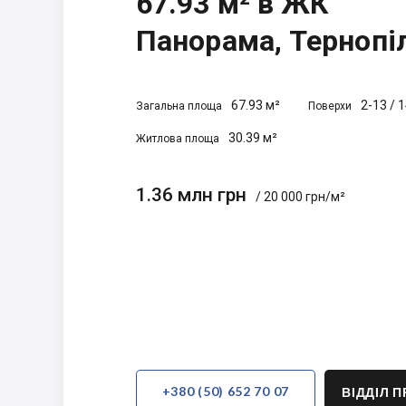
67.93 м² в ЖК
Панорама, Тернопі
67.93 м²
2-13
/
1
Загальна площа
Поверхи
30.39 м²
Житлова площа
1.36 млн грн
/ 20 000 грн/м²
+380 (50) 652 70 07
ВІДДІЛ 