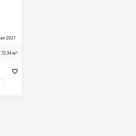
ртал 2021
72.34 м²
