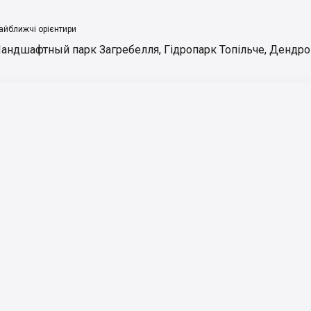
айближчі орієнтири
андшафтный парк Загребелля
,
Гідропарк Топільче
,
Дендро