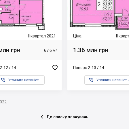
II квартал 2021
Ціна:
II ква
млн грн
1.36 млн грн
67.6 м²

2-12 / 14
Поверх 2-13 / 14


Уточнити наявність
Уточнити наявність
2022
До списку планувань
