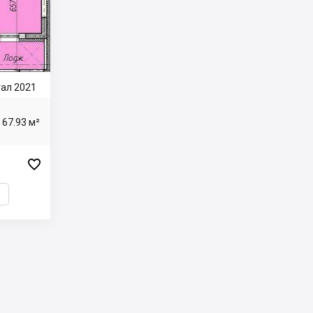
ртал 2021
67.93 м²
