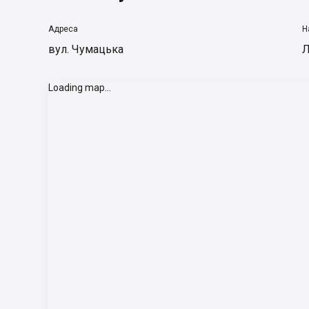
Адреса
Н
вул. Чумацька
Л
Loading map...