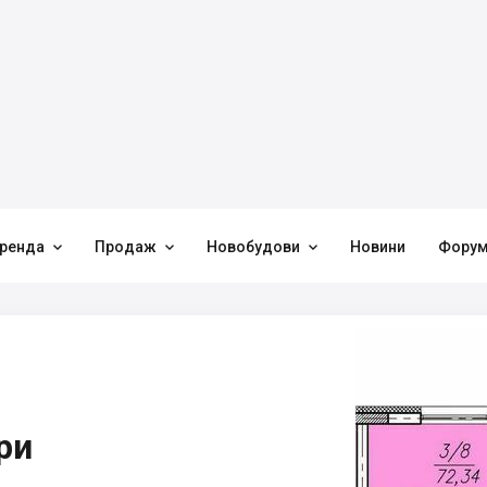



ренда
Продаж
Новобудови
Новини
Фору
ри