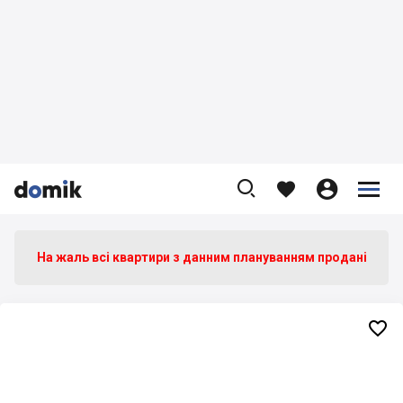









На жаль всі квартири з данним плануванням продані
