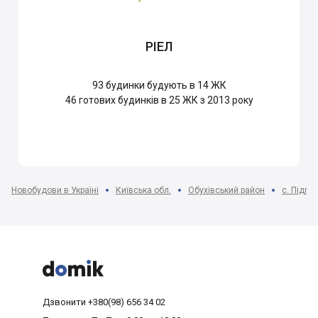
РІЕЛ
93
будинки будують в 14 ЖК
46
готових будинків в 25 ЖК з 2013 року
Новобудови в Україні
Київська обл.
Обухівський район
с. Підгірц



Дзвонити
+380(98) 656 34 02