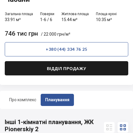
Загальна площа
Поверхи
Житлова площа
Площа кухні
33.91 м²
1-6
/
6
15.44 м²
10.35 м²
746 тис грн
/ 22 000 грн/м²
+380 (44) 334 76 25
ВІДДІЛ ПРОДАЖУ
Про комплекс
Планування
Інші 1-кімнатні планування, ЖК


Pionerskiy 2