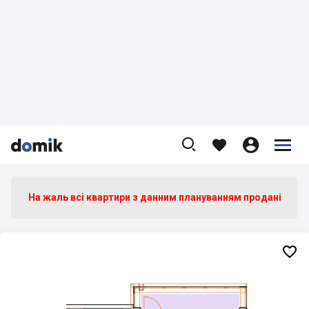









На жаль всі квартири з данним плануванням продані
