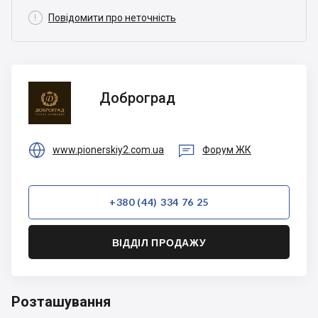

Повідомити про неточність
Доброград
Доброград


www.pionerskiy2.com.ua
Форум ЖК
+380 (44) 334 76 25
ВІДДІЛ ПРОДАЖУ
Розташування