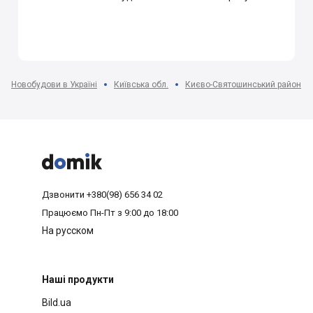
Новобудови в Україні
Київська обл.
Києво-Святошинський район



Дзвонити
+380(98) 656 34 02
Працюємо
Пн-Пт з 9:00 до 18:00
На русском
Наші продукти
Bild.ua