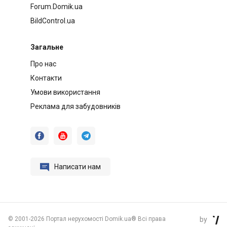
Forum.Domik.ua
BildControl.ua
Загальне
Про нас
Контакти
Умови використання
Реклама для забудовників




Написати нам
©
2001-2026 Портал нерухомості Domik.ua® Всі права
by
