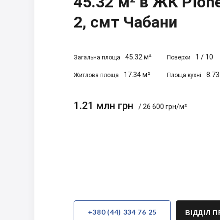
45.32 м² в ЖК Pione
2, смт Чабани
45.32 м²
1
/
10
Загальна площа
Поверхи
17.34 м²
8.73
Житлова площа
Площа кухні
1.21 млн грн
/ 26 600 грн/м²
+380 (44) 334 76 25
ВІДДІЛ 