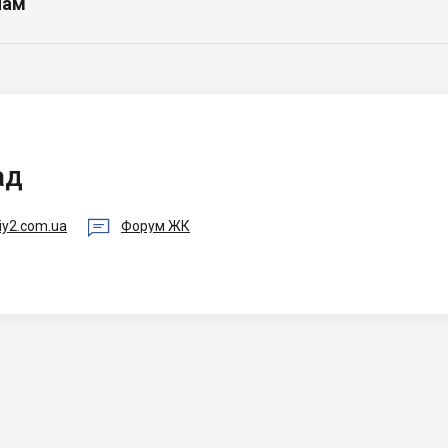
нам
ад

iy2.com.ua
Форум ЖК