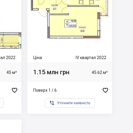
тал 2022
Ціна:
IV квартал 2022
1.15 млн грн
45 м²
45.62 м²


Поверх 1 / 6

Уточнити наявність