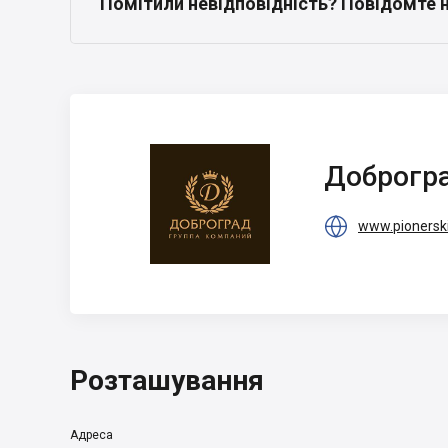
Помітили невідповідність? Повідомте 
Доброград
Доброгр

www.pionersk
Розташування
Адреса