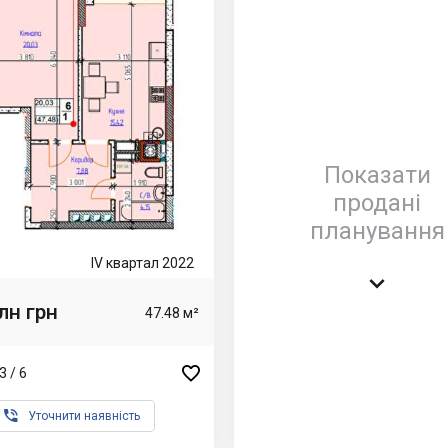
Показати
продані
планування
IV квартал 2022

лн грн
47.48 м²

3 / 6

Уточнити наявність