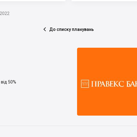
.2022
До списку планувань

 від 50%