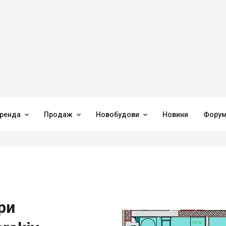



ренда
Продаж
Новобудови
Новини
Фору
ри