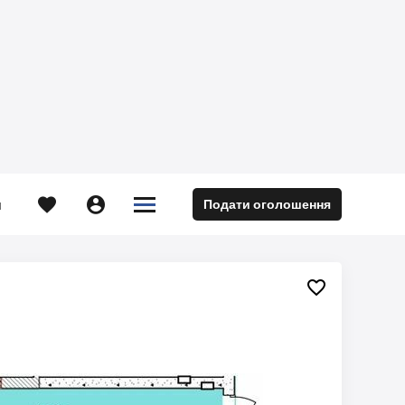





Подати оголошення
м
