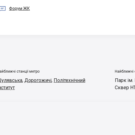

Форум ЖК
айближчі станції метро
Найближчі 
улявська
,
Дорогожичі
,
Політехнічний
Парк ім.
нститут
Сквер Н