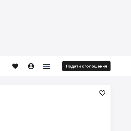





Подати оголошення
м
