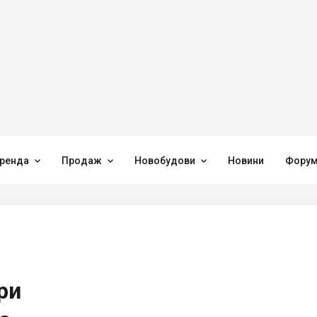



ренда
Продаж
Новобудови
Новини
Фору
ри