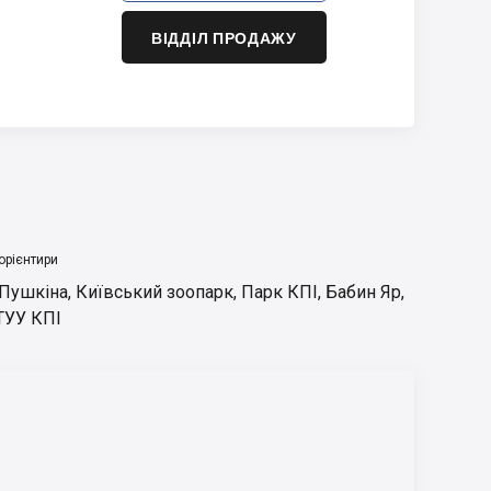
ВІДДІЛ ПРОДАЖУ
орієнтири
 Пушкіна
,
Київський зоопарк
,
Парк КПІ
,
Бабин Яр
,
ТУУ КПІ