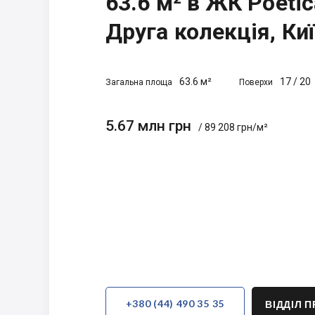
63.6 м² в ЖК Poetic
Друга колекція, Ки
63.6 м²
17
/
20
Загальна площа
Поверхи
5.67 млн грн
/ 89 208 грн/м²
+380 (44) 490 35 35
ВІДДІЛ 