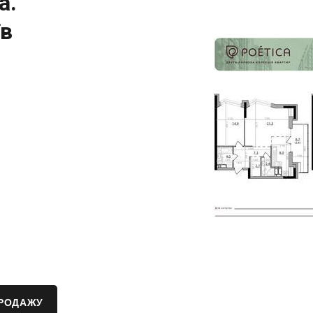
a.
їв
ПРОДАЖУ