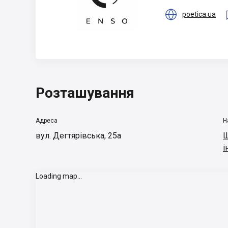

poetica.ua
Розташування
Адреса
Н
вул. Дегтярівська, 25а
Ш
і
Loading map...