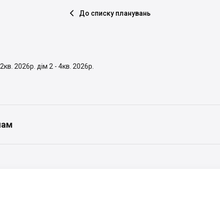
До списку планувань

2кв. 2026р. дім 2 - 4кв. 2026р.
нам