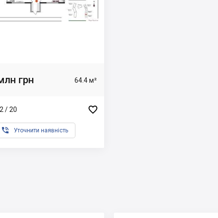
млн грн
64.4 м²

2 / 20

Уточнити наявність