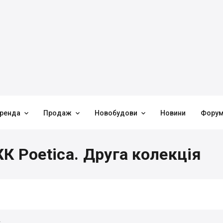



ренда
Продаж
Новобудови
Новини
Фору
К Poetica. Друга колекція