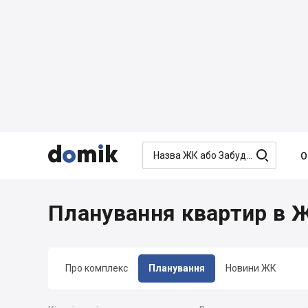




О
Планування квартир в Ж
Про комплекс
Планування
Новини ЖК