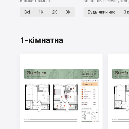
Кількість кімнат
Введення в експлуатац
Всі
1К
2К
3К
Будь-який час
3 
1-кімнатна