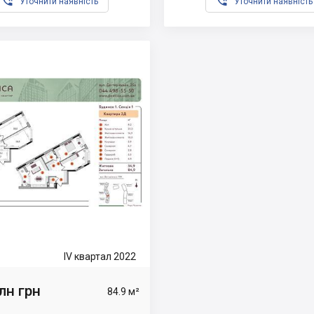


Уточнити наявність
Уточнити наявність
IV квартал 2022
лн грн
84.9 м²