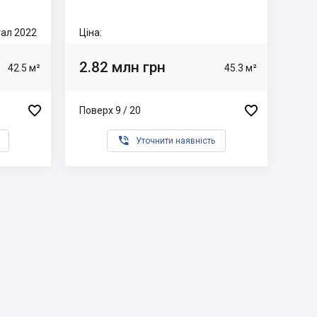
тал 2022
Ціна:
2.82 млн грн
42.5 м²
45.3 м²


Поверх 9 / 20

Уточнити наявність