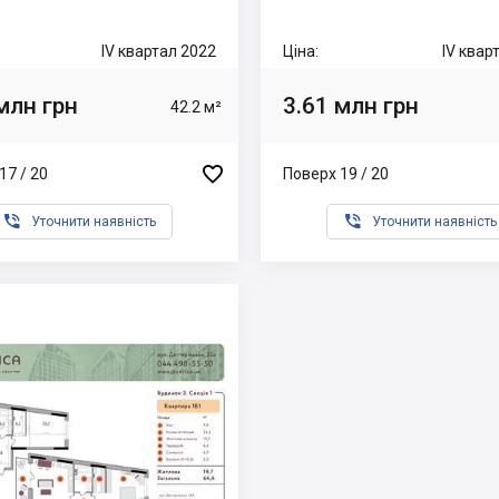
IV квартал 2022
Ціна:
IV квар
млн грн
3.61 млн грн
42.2 м²

17 / 20
Поверх 19 / 20


Уточнити наявність
Уточнити наявність