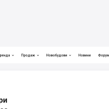



ренда
Продаж
Новобудови
Новини
Фору
ри