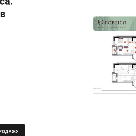
ca.
їв
ПРОДАЖУ