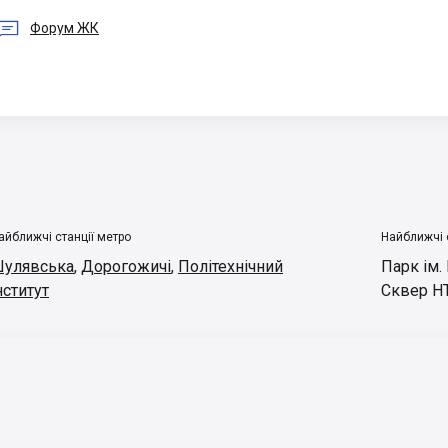

Форум ЖК
айближчі станції метро
Найближчі 
улявська
,
Дорогожичі
,
Політехнічний
Парк ім.
нститут
Сквер Н