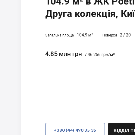
104.9 м² в ЖК Poeti
Друга колекція, Ки
104.9 м²
2
/
20
Загальна площа
Поверхи
4.85 млн грн
/ 46 256 грн/м²
+380 (44) 490 35 35
ВІДДІЛ 