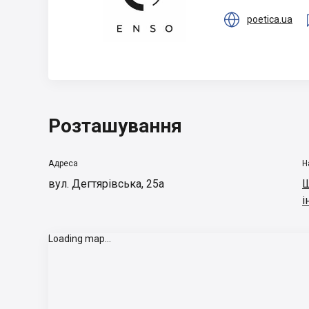

poetica.ua
Розташування
Адреса
Н
вул. Дегтярівська, 25а
Ш
і
Loading map...