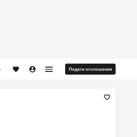





Подати оголошення
м
