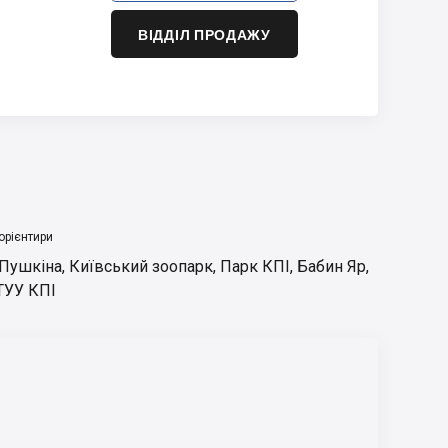
ВІДДІЛ ПРОДАЖУ
орієнтири
 Пушкіна
,
Київський зоопарк
,
Парк КПІ
,
Бабин Яр
,
ТУУ КПІ