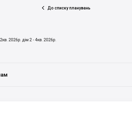
До списку планувань

2кв. 2026р. дім 2 - 4кв. 2026р.
нам