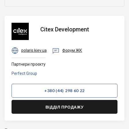
Citex
Citex Development
Development


polaris.kiev.ua
Форум ЖК
Партнери проєкту
Perfect Group
+380 (44) 298 60 22
ВІДДІЛ ПРОДАЖУ