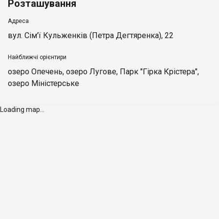
Розташування
Адреса
вул. Сім'ї Кульженків (Петра Дегтяренка), 22
Найближчі орієнтири
озеро Опечень
,
озеро Лугове
,
Парк "Гірка Крістера"
,
озеро Міністерське
Loading map...