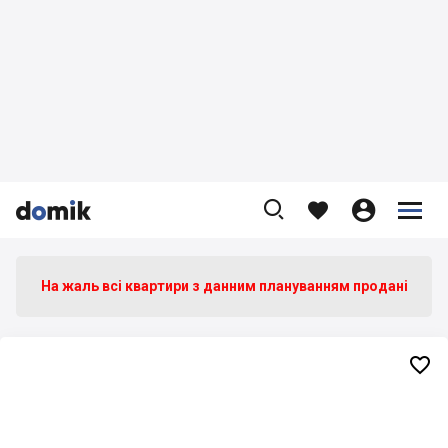









На жаль всі квартири з данним плануванням продані
