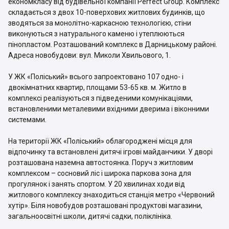
економкласу від будівельної компанії Perfect Group. Комплекс
складається з двох 10-поверхових житлових будинків, що
зводяться за монолітно-каркасною технологією, стіни
виконуються з натурального каменю і утеплюються
пінопластом. Розташований комплекс в Дарницькому районі.
Адреса новобудови: вул. Миколи Хвильового, 1.
У ЖК «Поліський» всього запроектовано 107 одно- і
двокімнатних квартир, площами 53-65 кв. м. Житло в
комплексі реалізуються з підведеними комунікаціями,
встановленими металевими вхідними дверима і віконними
системами.
На території ЖК «Поліський» облагороджені місця для
відпочинку та встановлені дитячі ігрові майданчики. У дворі
розташована наземна автостоянка. Поруч з житловим
комплексом – сосновий ліс і широка паркова зона для
прогулянок і занять спортом. У 20 хвилинах ходи від
житлового комплексу знаходиться станція метро «Червоний
хутір». Біля новобудов розташовані продуктові магазини,
загальноосвітні школи, дитячі садки, поліклініка.