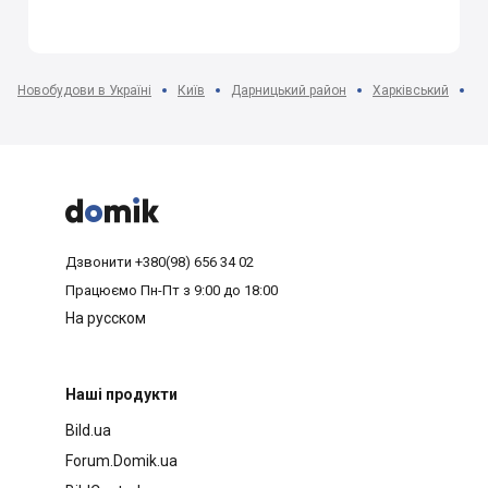
Новобудови в Україні
Київ
Дарницький район
Харківський
Ж



Дзвонити
+380(98) 656 34 02
Працюємо
Пн-Пт з 9:00 до 18:00
На русском
Наші продукти
Bild.ua
Forum.Domik.ua