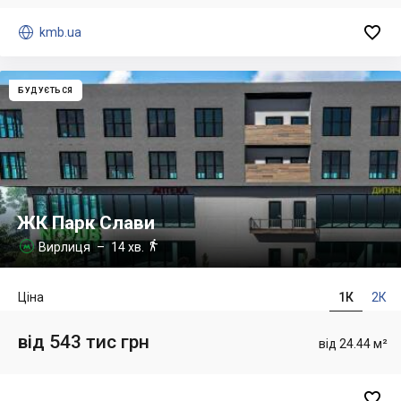


kmb.ua
БУДУЄТЬСЯ
ЖК Парк Слави

Вирлиця
– 14 хв.

Ціна
1К
2К
від 543 тис грн
від 24.44 м²
