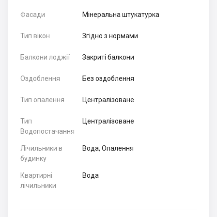
Фасади
Мінеральна штукатурка
Тип вікон
Згідно з нормами
Балкони лоджії
Закриті балкони
Оздоблення
Без оздоблення
Тип опалення
Централізоване
Тип
Централізоване
Водопостачання
Лічильники в
Вода, Опалення
будинку
Квартирні
Вода
лічильники