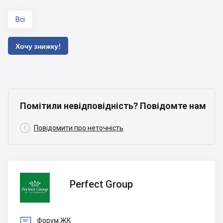
Всі
Хочу знижку!
Помітили невідповідність? Повідомте нам

Повідомити про неточність
Perfect
Perfect Group
Group

Форум ЖК