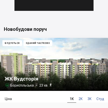
Новобудови поруч
БУДУЄТЬСЯ
ЗДАНИЙ ЧАСТКОВО
ЖК Вудсторія

Бориспільська
– 23 хв.

Ціна
1К
2К
3К
Студ