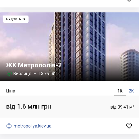
БУДУЄТЬСЯ
ЖК Метрополія-2

Вирлиця
– 13 хв.

Ціна
1К
2К
від 1.6 млн грн
від 39.41 м²


metropoliya.kiev.ua