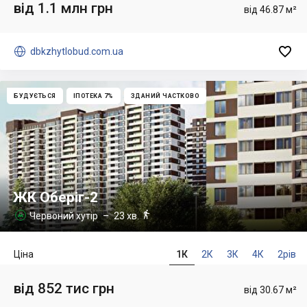
від 1.1 млн грн
від 46.87 м²


dbkzhytlobud.com.ua
БУДУЄТЬСЯ
ІПОТЕКА 7%
ЗДАНИЙ ЧАСТКОВО
ЖК Оберіг-2

Червоний хутір
– 23 хв.

Ціна
1К
2К
3К
4К
2рів
від 852 тис грн
від 30.67 м²