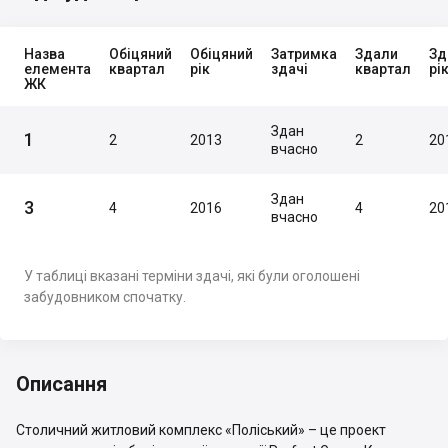
Назва
Обіцяний
Обіцяний
Затримка
Здали
Зд
елемента
квартал
рік
здачі
квартал
рі
ЖК
Здан
1
2
2013
2
20
вчасно
Здан
3
4
2016
4
20
вчасно
У таблиці вказані терміни здачі, які були оголошені
забудовником спочатку.
Описання
Столичний житловий комплекс «Поліський» – це проект