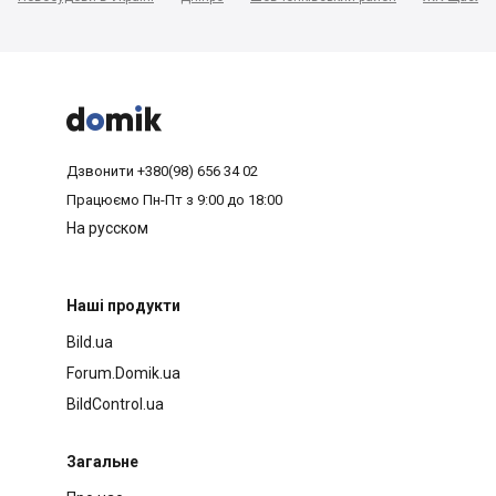



Дзвонити
+380(98) 656 34 02
Працюємо
Пн-Пт з 9:00 до 18:00
На русском
Наші продукти
Bild.ua
Forum.Domik.ua
BildControl.ua
Загальне