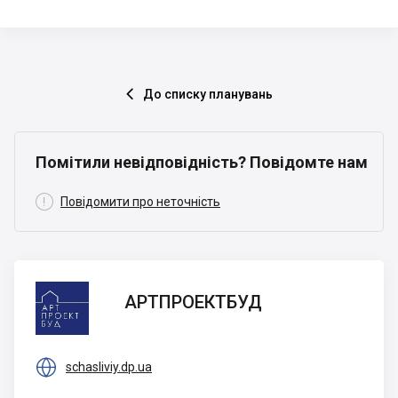
До списку планувань

Помітили невідповідність? Повідомте нам

Повідомити про неточність
АРТПРОЕКТБУД
АРТПРОЕКТБУД

schasliviy.dp.ua