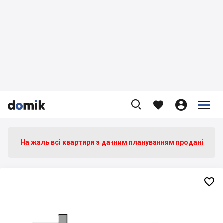









На жаль всі квартири з данним плануванням продані
