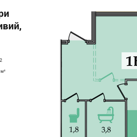
ри
ивий,
2
 м²