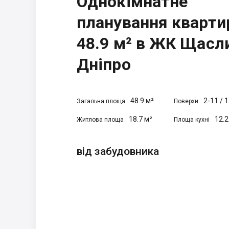
Однокімнатне
планування кварти
48.9 м² в ЖК Щасл
Дніпро
48.9 м²
2-11
/
1
Загальна площа
Поверхи
18.7 м²
12.2
Житлова площа
Площа кухні
від забудовника