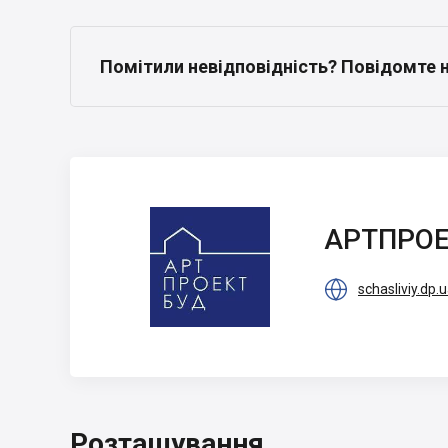
Помітили невідповідність? Повідомте 
АРТПРОЕКТБУД
АРТПРО

schasliviy.dp.
Розташування