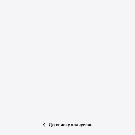
До списку планувань
