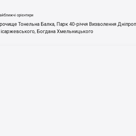
айближчі орієнтири
рочище Тонельна Балка
,
Парк 40-річчя Визволення Дніпро
ісаржевського
,
Богдана Хмельницького