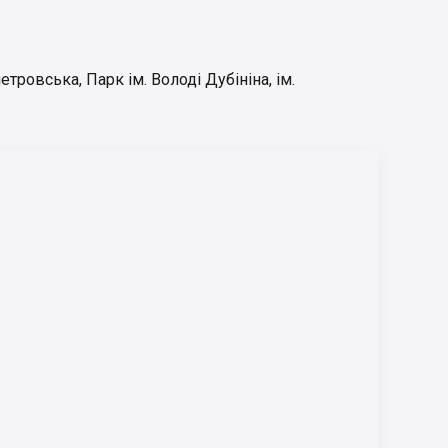
петровська
,
Парк ім. Володі Дубініна
,
ім.