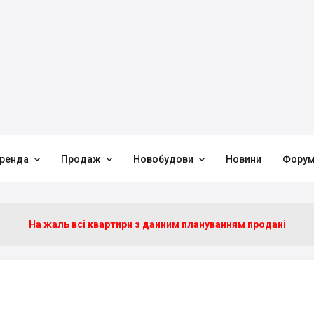



ренда
Продаж
Новобудови
Новини
Фору
На жаль всі квартири з данним плануванням продані