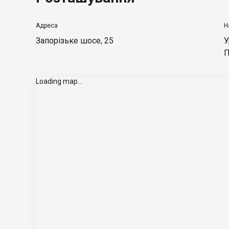
Адреса
Н
Запорізьке шосе, 25
У
П
Loading map...