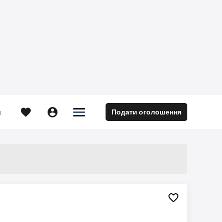





Подати оголошення
м
