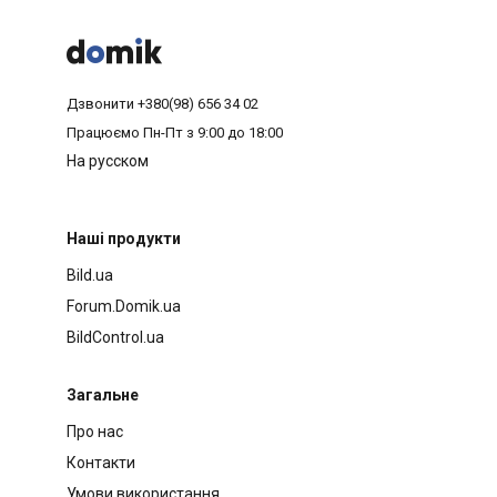



Дзвонити
+380(98) 656 34 02
Працюємо
Пн-Пт з 9:00 до 18:00
На русском
Наші продукти
Bild.ua
Forum.Domik.ua
BildControl.ua
Загальне
Про нас
Контакти
Умови використання