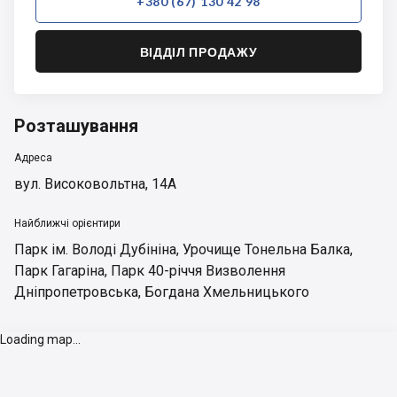
+380 (67) 130 42 98
ВІДДІЛ ПРОДАЖУ
Розташування
Адреса
вул. Високовольтна, 14А
Найближчі орієнтири
Парк ім. Володі Дубініна
,
Урочище Тонельна Балка
,
Парк Гагаріна
,
Парк 40-річчя Визволення
Дніпропетровська
,
Богдана Хмельницького
Loading map...