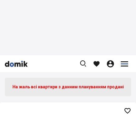









На жаль всі квартири з данним плануванням продані
