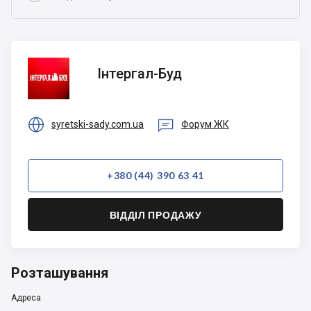
Інтергал-
Інтергал-Буд
Буд


syretski-sady.com.ua
Форум ЖК
+380 (44) 390 63 41
ВІДДІЛ ПРОДАЖУ
Розташування
Адреса