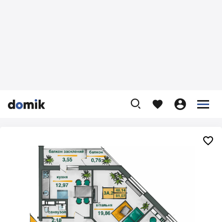









