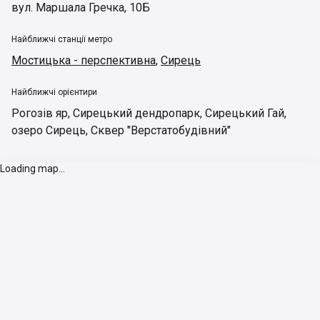
вул. Маршала Гречка, 10Б
Найближчі станції метро
Мостицька - перспективна
,
Сирець
Найближчі орієнтири
Рогозів яр
,
Сирецький дендропарк
,
Сирецький Гай
,
озеро Сирець
,
Сквер "Верстатобудівний"
Loading map...