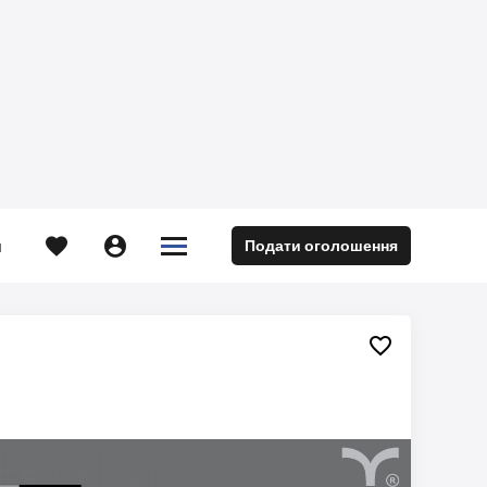





Подати оголошення
м
