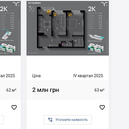
ртал 2025
Ціна:
IV квартал 2025
2 млн грн
62 м²
63 м²



Уточнити наявність