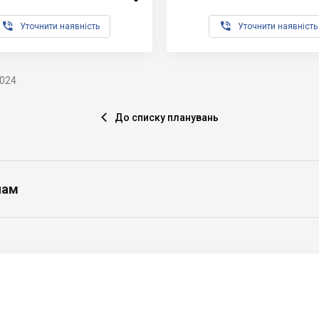


Уточнити наявність
Уточнити наявність
2024
До списку планувань

нам