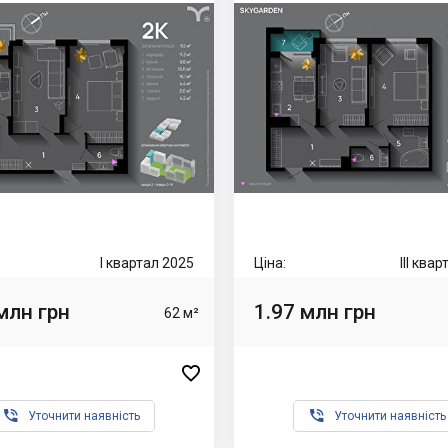
I квартал 2025
Ціна:
III ква
млн грн
1.97 млн грн
62 м²



Уточнити наявність
Уточнити наявність