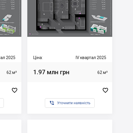
тал 2025
Ціна:
IV квартал 2025
1.97 млн грн
62 м²
62 м²



Уточнити наявність