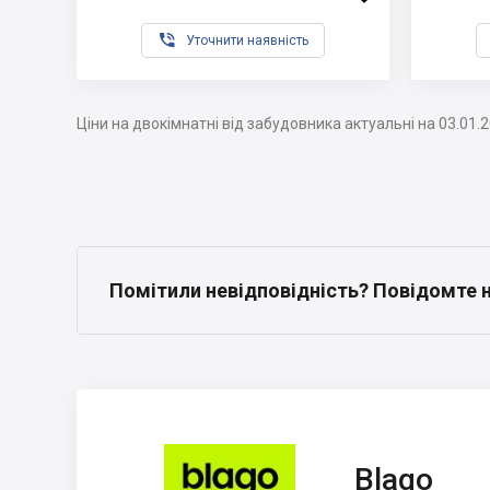

Уточнити наявність
Ціни на двокімнатні від забудовника актуальні на 03.01.
Помітили невідповідність? Повідомте 
Blago
Blago