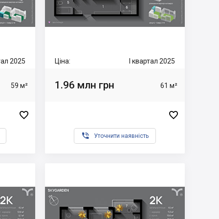
тал 2025
Ціна:
I квартал 2025
1.96 млн грн
59 м²
61 м²



Уточнити наявність