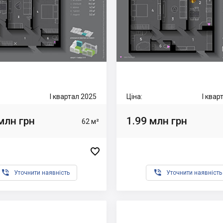
I квартал 2025
Ціна:
I квар
млн грн
1.99 млн грн
62 м²



Уточнити наявність
Уточнити наявність