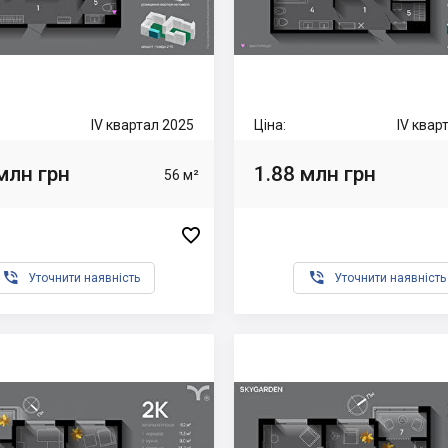
IV квартал 2025
Ціна:
IV квар
млн грн
1.88 млн грн
56 м²



Уточнити наявність
Уточнити наявність