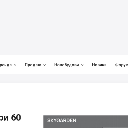



ренда
Продаж
Новобудови
Новини
Фору
ри 60