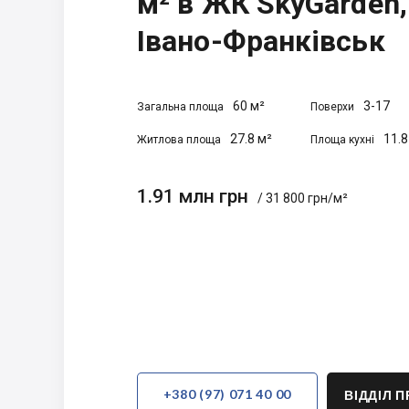
м² в ЖК SkyGarden,
Івано-Франківськ
60 м²
3-17
Загальна площа
Поверхи
27.8 м²
11.8
Житлова площа
Площа кухні
1.91 млн грн
/ 31 800 грн/м²
+380 (97) 071 40 00
ВІДДІЛ 