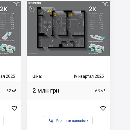
ртал 2025
Ціна:
IV квартал 2025
2 млн грн
62 м²
63 м²



Уточнити наявність