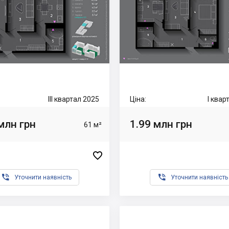
III квартал 2025
Ціна:
I квар
млн грн
1.99 млн грн
61 м²



Уточнити наявність
Уточнити наявність