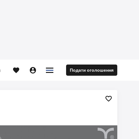





Подати оголошення
м
