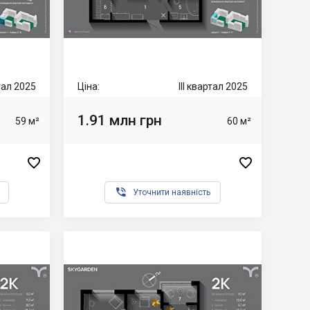
тал 2025
Ціна:
III квартал 2025
1.91 млн грн
59 м²
60 м²



Уточнити наявність