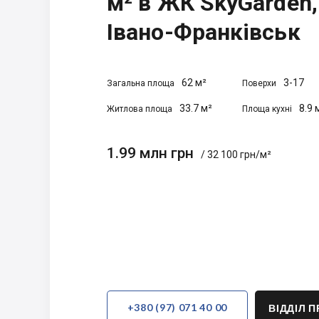
м² в ЖК SkyGarden,
Івано-Франківськ
62 м²
3-17
Загальна площа
Поверхи
33.7 м²
8.9 
Житлова площа
Площа кухні
1.99 млн грн
/ 32 100 грн/м²
+380 (97) 071 40 00
ВІДДІЛ 