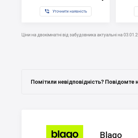

Уточнити наявність
Ціни на двокімнатні від забудовника актуальні на 03.01.
Помітили невідповідність? Повідомте 
Blago
Blago