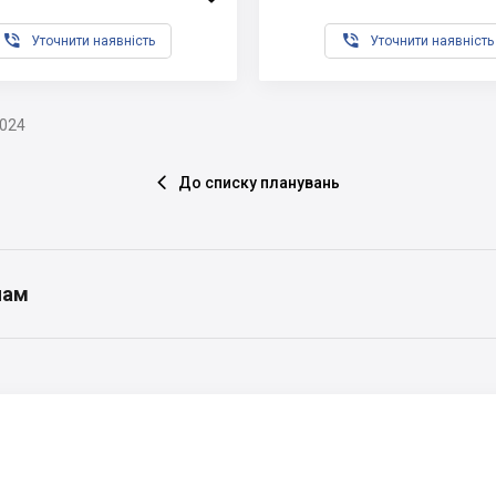


Уточнити наявність
Уточнити наявність
2024
До списку планувань

нам