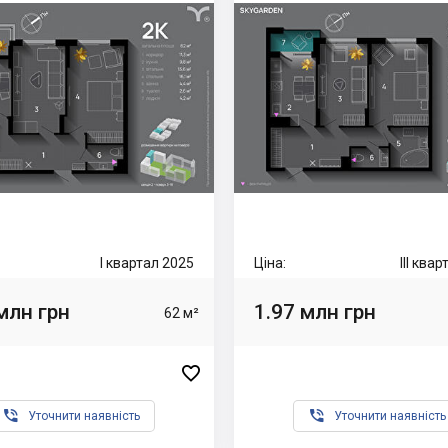
I квартал 2025
Ціна:
III ква
млн грн
1.97 млн грн
62 м²



Уточнити наявність
Уточнити наявність