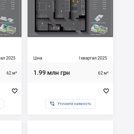
тал 2025
Ціна:
I квартал 2025
1.99 млн грн
62 м²
62 м²



Уточнити наявність