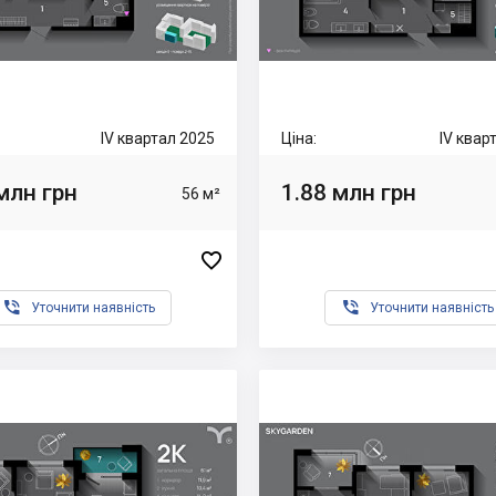
IV квартал 2025
Ціна:
IV квар
млн грн
1.88 млн грн
56 м²



Уточнити наявність
Уточнити наявність