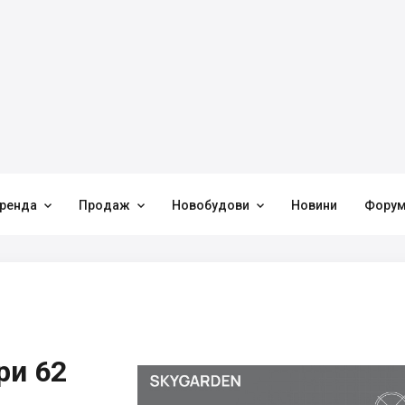



ренда
Продаж
Новобудови
Новини
Фору
ри 62