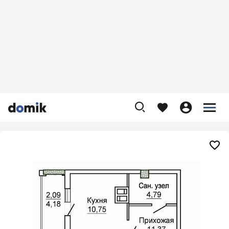









