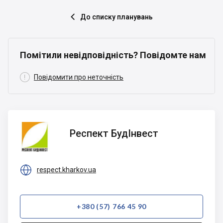
До списку планувань

Помітили невідповідність? Повідомте нам

Повідомити про неточність
Респект
Респект БудІнвест
БудІнвест

respect.kharkov.ua
+380 (57) 766 45 90