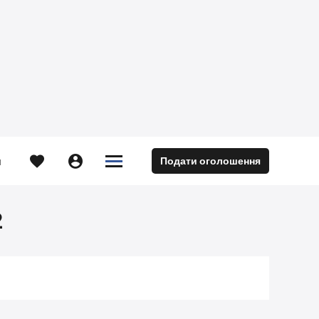





Подати оголошення
м
2