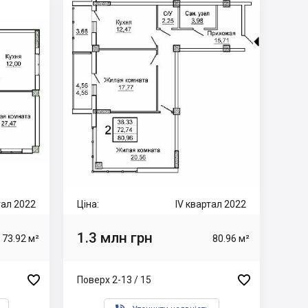
тал 2022
Ціна:
IV квартал 2022
1.3 млн грн
73.92 м²
80.96 м²


Поверх 2-13 / 15