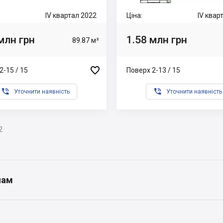
IV квартал 2022
Ціна:
IV квар
млн грн
1.58 млн грн
89.87 м²

2-15 / 15
Поверх 2-13 / 15


Уточнити наявність
Уточнити наявність
2
нам