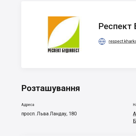
Респект
БудІнвест
Респект 

respect.khark
Розташування
Адреса
Н
просп. Льва Ландау, 180
А
Б