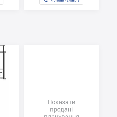

Уточнити наявність
Показати
продані
планування