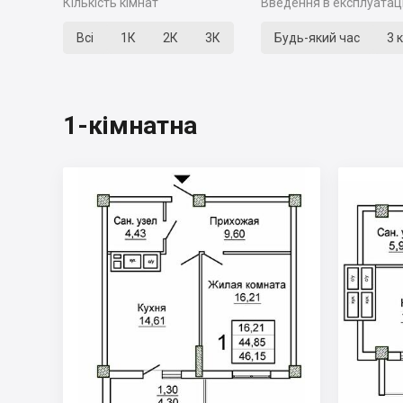
Кількість кімнат
Введення в експлуатац
Всі
1К
2К
3К
Будь-який час
3 
1-кімнатна