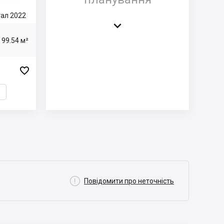
тал 2022

99.54 м²


Повідомити про неточність