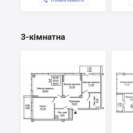

Уточнити наявність
3-кімнатна