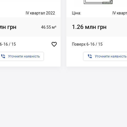
IV квартал 2022
Ціна:
IV квар
лн грн
1.26 млн грн
46.55 м²

6-16 / 15
Поверх 6-16 / 15


Уточнити наявність
Уточнити наявність