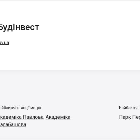
БудІнвест
ov.ua
айближчі станції метро
Найближчі 
кадеміка Павлова
,
Академіка
Парк Пе
арабашова