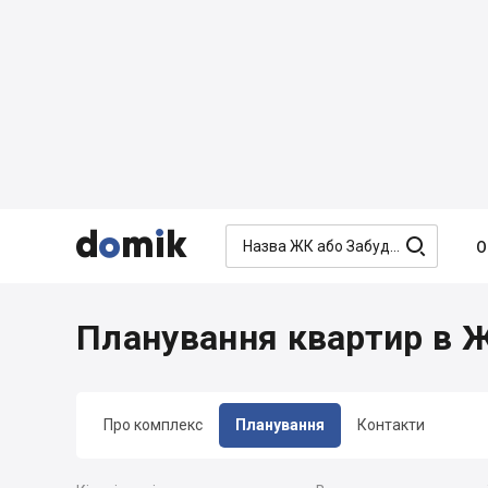




О
Планування квартир в 
Про комплекс
Планування
Контакти