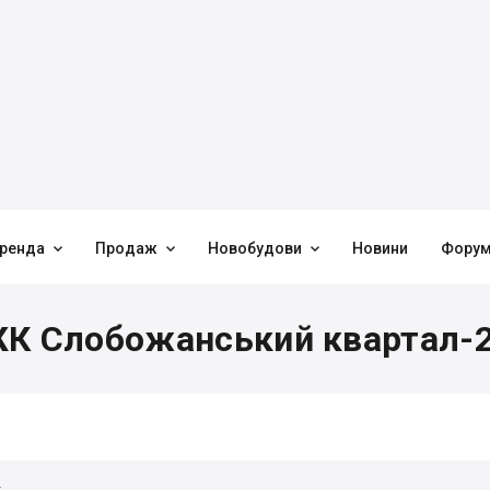



ренда
Продаж
Новобудови
Новини
Фору
ЖК Слобожанський квартал-