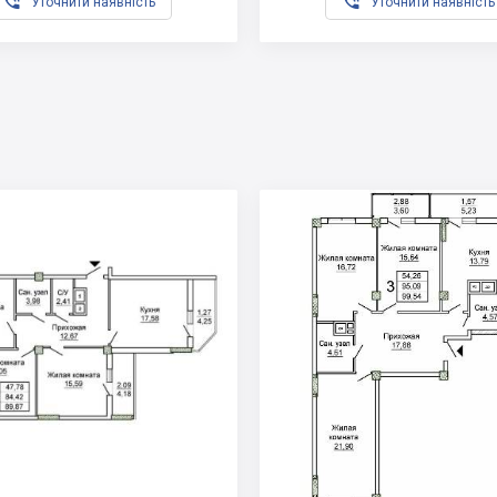


Уточнити наявність
Уточнити наявність