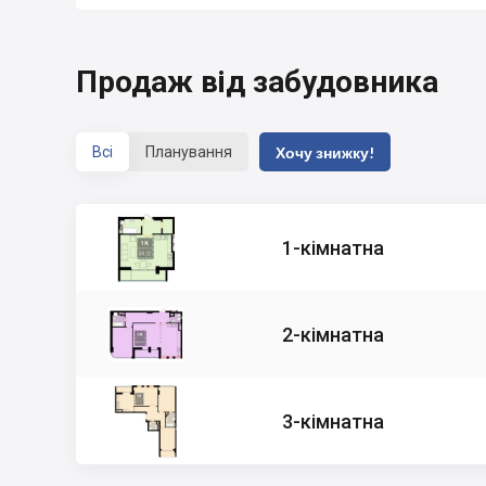
Продаж від забудовника
Всі
Планування
Хочу знижку!
1-кімнатна
2-кімнатна
3-кімнатна