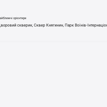
айближчі орієнтири
воровий скверик
,
Сквер Княгинин
,
Парк Воїнів-Інтернаціо