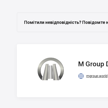
Помітили невідповідність? Повідомте 
M Group
Development
M Group 

mgroup.world