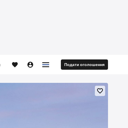





Подати оголошення
м
