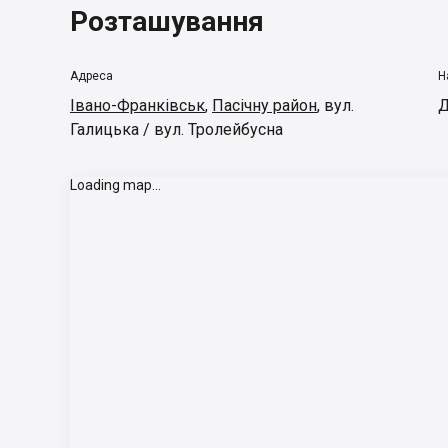
Розташування
Адреса
Н
Івано-Франківськ
,
Пасічну район
,
вул.
Д
Галицька / вул. Тролейбусна
Loading map...