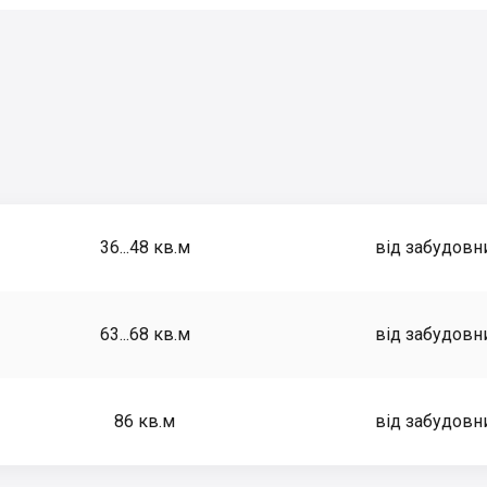
36...48
кв.м
від забудовн
63...68
кв.м
від забудовн
86
кв.м
від забудовн