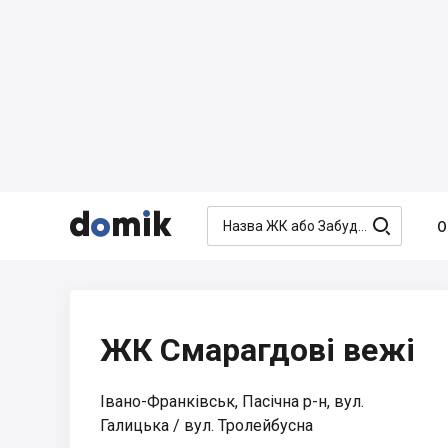




О
ЖК Смарагдові вежі
Івано-Франківськ, Пасічна р-н, вул.
Галицька / вул. Тролейбусна