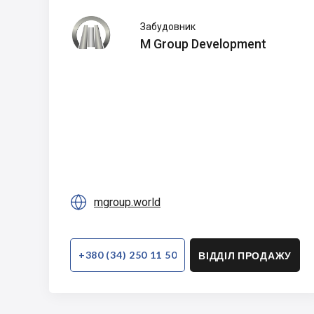
M Group
Забудовник
Development
M Group Development

mgroup.world
+380 (34) 250 11 50
ВІДДІЛ ПРОДАЖУ