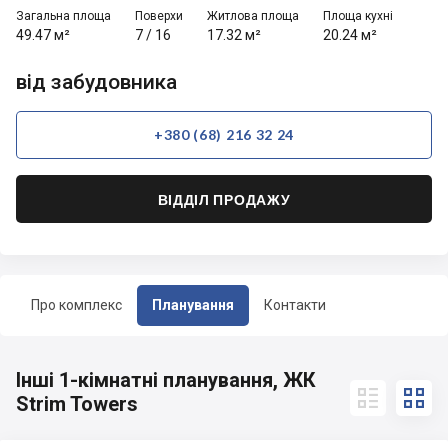
Загальна площа
Поверхи
Житлова площа
Площа кухні
49.47 м²
7
/
16
17.32 м²
20.24 м²
від забудовника
+380 (68) 216 32 24
ВІДДІЛ ПРОДАЖУ
Про комплекс
Планування
Контакти
Інші 1-кімнатні планування, ЖК


Strim Towers