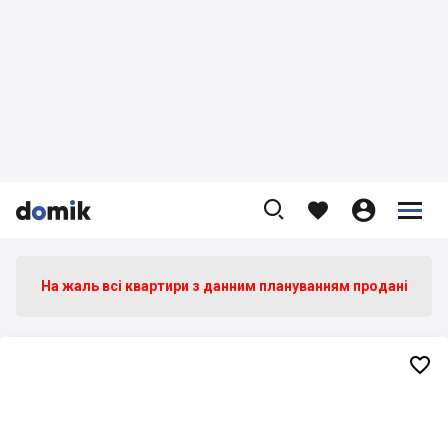









На жаль всі квартири з данним плануванням продані
