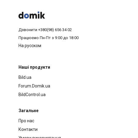



Дзвонити
+380(98) 656 34 02
Працюємо
Пн-Пт з 9:00 до 18:00
На русском
Наші продукти
Bild.ua
Forum.Domik.ua
BildControl.ua
Загальне
Про нас
Контакти
Умови використання