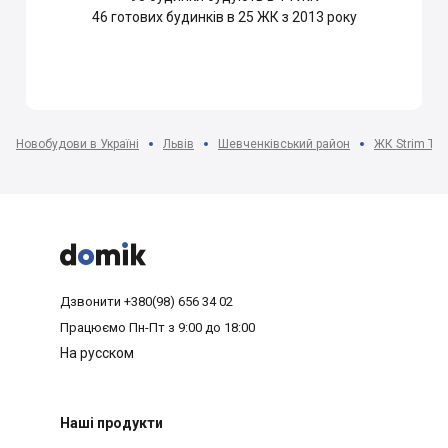
46
готових будинків в 25 ЖК з 2013 року
Новобудови в Україні
Львів
Шевченківський район
ЖК Strim To



Дзвонити
+380(98) 656 34 02
Працюємо
Пн-Пт з 9:00 до 18:00
На русском
Наші продукти