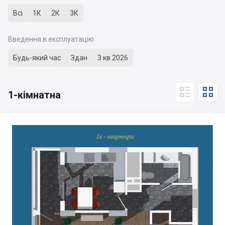
Всі
1К
2К
3К
Введення в експлуатацію
Будь-який час
Здан
3 кв 2026


1-кімнатна