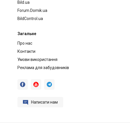
Bild.ua
Forum.Domik.ua
BildControl.ua
Загальне
Про нас
Контакти
Умови використання
Реклама для забудовників




Написати нам