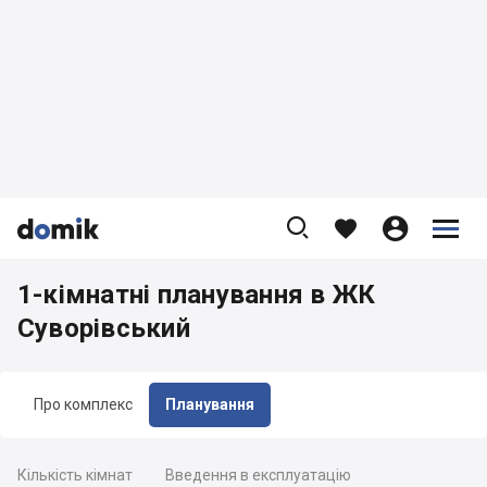









1-кімнатні планування в ЖК
Суворівський
Про комплекс
Планування
Кількість кімнат
Введення в експлуатацію