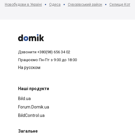
Новобудови в Україні
Одеса
Суворівський район
Селище Котовс



Дзвонити
+380(98) 656 34 02
Працюємо
Пн-Пт з 9:00 до 18:00
На русском
Наші продукти
Bild.ua
Forum.Domik.ua
BildControl.ua
Загальне