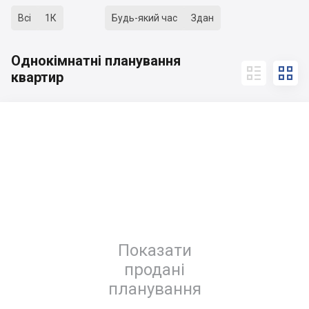
Всі
1К
Будь-який час
Здан
Однокімнатні планування


квартир
Показати
продані
планування