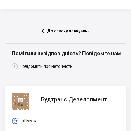
До списку планувань

Помітили невідповідність? Повідомте нам

Повідомити про неточність
Будтранс
Будтранс Девелопмент
Девелопмент

bt.lviv.ua