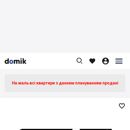









На жаль всі квартири з данним плануванням продані
