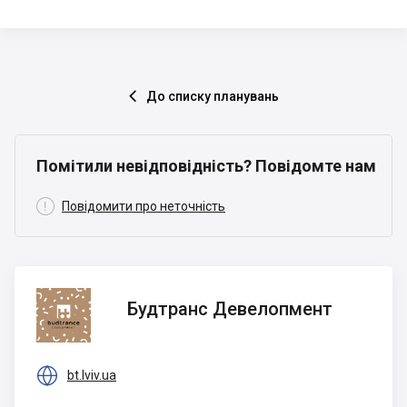
До списку планувань

Помітили невідповідність? Повідомте нам

Повідомити про неточність
Будтранс
Будтранс Девелопмент
Девелопмент

bt.lviv.ua