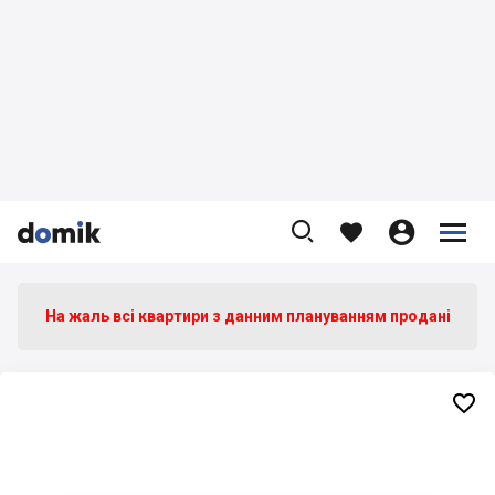









На жаль всі квартири з данним плануванням продані
