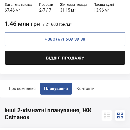
Загальна площа
Поверхи
Житлова площа
Площа кухні
67.46 м²
2-7
/
7
31.15 м²
13.96 м²
1.46 млн грн
/ 21 600 грн/м²
+380 (67) 509 39 88
ВІДДІЛ ПРОДАЖУ
Про комплекс
Планування
Контакти
Інші 2-кімнатні планування, ЖК


Світанок