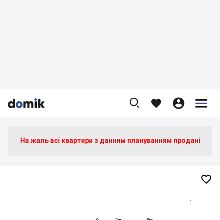









На жаль всі квартири з данним плануванням продані
