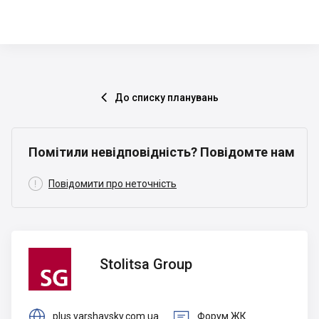
До списку планувань

Помітили невідповідність? Повідомте нам

Повідомити про неточність
Stolitsa
Stolitsa Group
Group


plus.varshavsky.com.ua
Форум ЖК