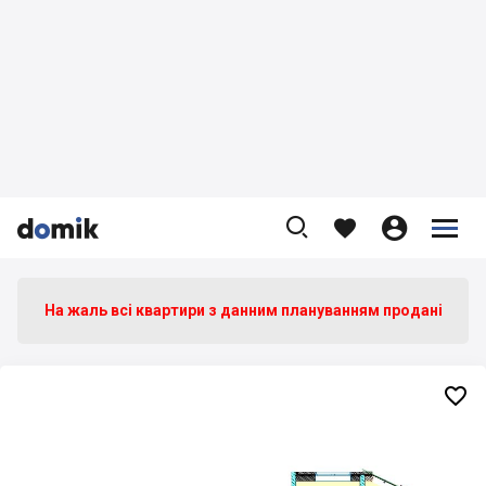









На жаль всі квартири з данним плануванням продані
