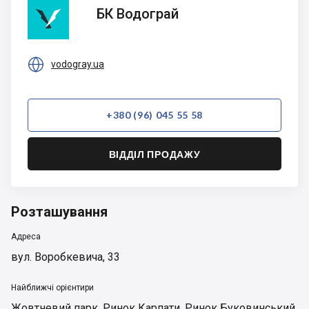
БК
БК Водограй
Водограй

vodogray.ua
+380 (96) 045 55 58
ВІДДІЛ ПРОДАЖУ
Розташування
Адреса
вул. Воробкевича, 33
Найближчі орієнтири
Жовтневий парк
,
Ринок Карпати
,
Ринок Буковинський
,