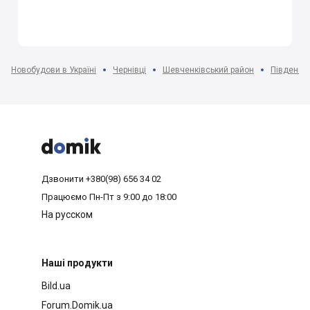
Новобудови в Україні
Чернівці
Шевченківський район
Південний



Дзвонити
+380(98) 656 34 02
Працюємо
Пн-Пт з 9:00 до 18:00
На русском
Наші продукти
Bild.ua
Forum.Domik.ua