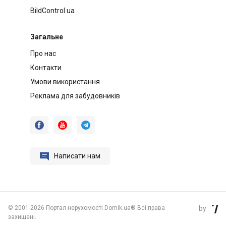
BildControl.ua
Загальне
Про нас
Контакти
Умови використання
Реклама для забудовників




Написати нам
©
2001-2026 Портал нерухомості Domik.ua® Всі права
by

захищені.