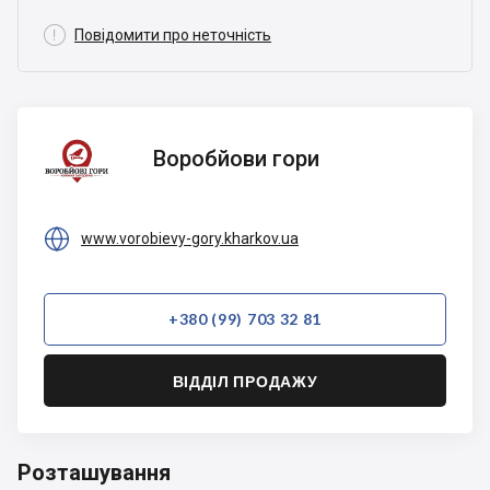

Повідомити про неточність
Воробйови
Воробйови гори
гори

www.vorobievy-gory.kharkov.ua
+380 (99) 703 32 81
ВІДДІЛ ПРОДАЖУ
Розташування