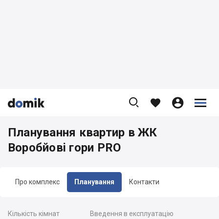









Планування квартир в ЖК
Воробйовi гори PRO
Про комплекс
Планування
Контакти
Кількість кімнат
Введення в експлуатацію