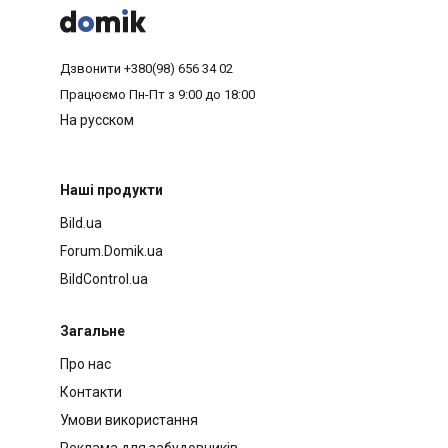



Дзвонити
+380(98) 656 34 02
Працюємо
Пн-Пт з 9:00 до 18:00
На русском
Наші продукти
Bild.ua
Forum.Domik.ua
BildControl.ua
Загальне
Про нас
Контакти
Умови використання
Реклама для забудовників