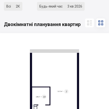
Всі
2К
Будь-який час
3 кв 2026


Двокімнатні планування квартир