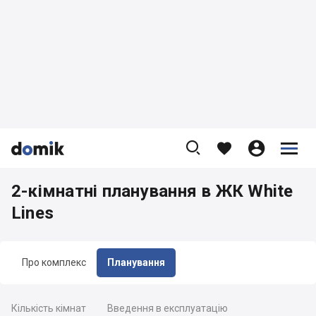









2-кімнатні планування в ЖК White
Lines
Про комплекс
Планування
Кількість кімнат
Введення в експлуатацію