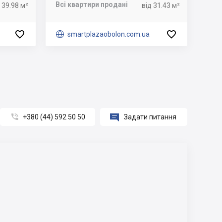
Всі квартири продані
 39.98 м²
від 31.43 м²



smartplazaobolon.com.ua


+380 (44) 592 50 50
Задати питання