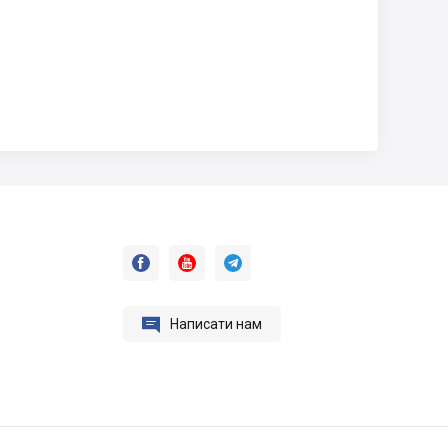




Написати нам