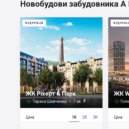
Новобудови забудовника A 
БУДУЄТЬСЯ
БУДУЄТЬ
ЖК Ріхерт & Парк
ЖК W

Тараса Шевченка
– 7 хв.
Голо


Ціна
1К
2К
3К
Ціна