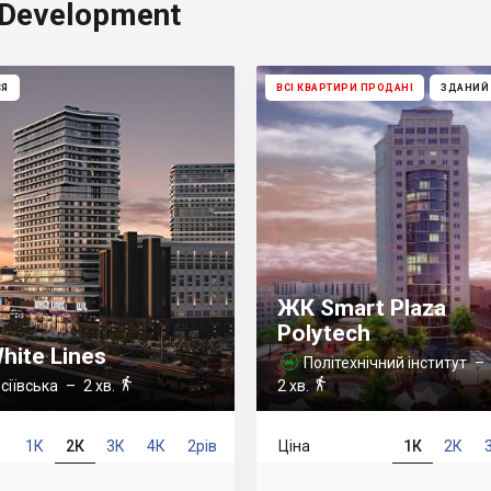
Development
СЯ
ВСІ КВАРТИРИ ПРОДАНІ
ЗДАНИЙ
ЖК Smart Plaza
Polytech
hite Lines
Політехнічний інститут



сіївська
– 2 хв.
2 хв.
1К
2К
3К
4К
2рів
Ціна
1К
2К