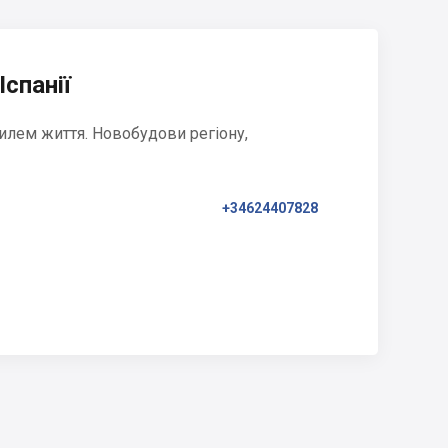
Іспанії
илем життя. Новобудови регіону,
+34624407828