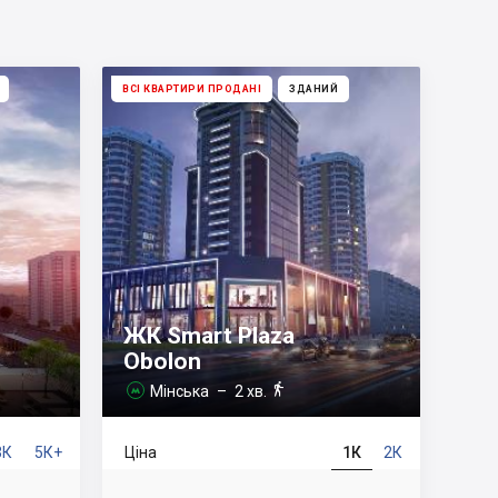
ВСІ КВАРТИРИ ПРОДАНІ
ЗДАНИЙ
ЖК Smart Plaza
Obolon
–

Мінська
– 2 хв.

3К
5К+
Ціна
1К
2К