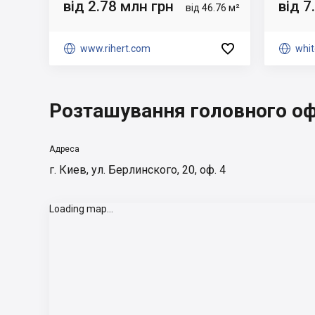
від 2.78 млн грн
від 7
від 46.76 м²


www.rihert.com

whit
Розташування головного оф
Адреса
г. Киев, ул. Берлинского, 20, оф. 4
Loading map...