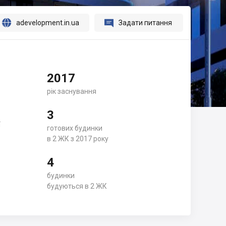




adevelopment.in.ua
Задати питання
2017
рік заснування
3
ї
готових будинки
в 2 ЖК з 2017 року
4
будинки
будуються в 2 ЖК