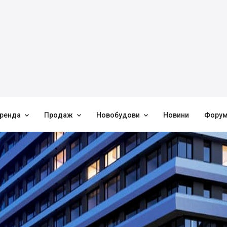



ренда
Продаж
Новобудови
Новини
Фору