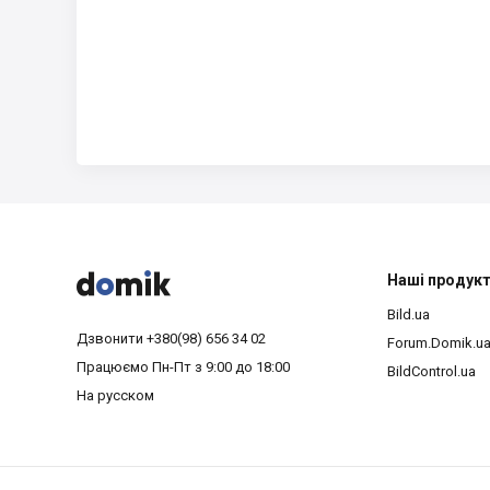



Наші продук
Bild.ua
Дзвонити
+380(98) 656 34 02
Forum.Domik.u
Працюємо
Пн-Пт з 9:00 до 18:00
BildControl.ua
На русском