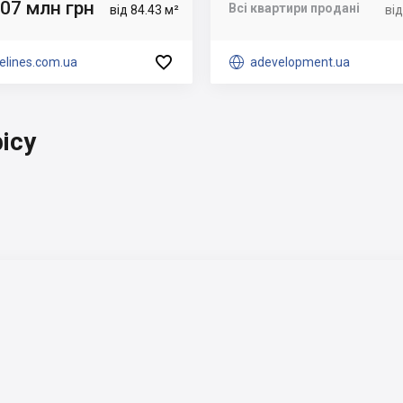
.07 млн грн
Всі квартири продані
від 84.43 м²
від

elines.com.ua

adevelopment.ua
ісу