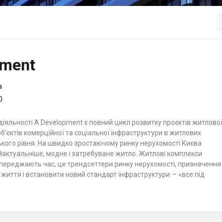
pment
a
0
іяльності A Development є повний цикл розвитку проєктів житлово
об'єктів комерційної та соціальної інфраструктури в житлових
кого рівня. На швидко зростаючому ринку нерухомості Києва
йактуальніше, модне і затребуване житло. Житлові комплекси
ипереджають час, це трендсеттери ринку нерухомості, призначення
 життя і встановити новий стандарт інфраструктури — «все під