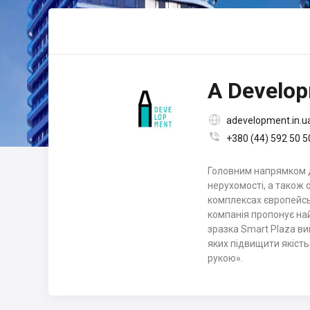
A Develo

adevelopment.in.u

+380 (44) 592 50 5
Головним напрямком д
нерухомості, а також 
комплексах європейсь
компанія пропонує на
зразка Smart Plaza в
яких підвищити якість
рукою».