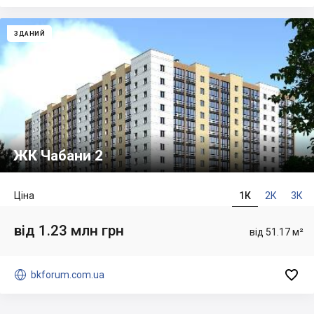
ЗДАНИЙ
ЖК Чабани 2
Ціна
1К
2К
3К
від 1.23 млн грн
від 51.17 м²


bkforum.com.ua