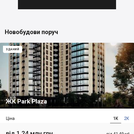
Новобудови поруч
ЗДАНИЙ
ЖК Park Plaza
Ціна
1К
2К
від 1.24 млн грн
від 41.49 м²