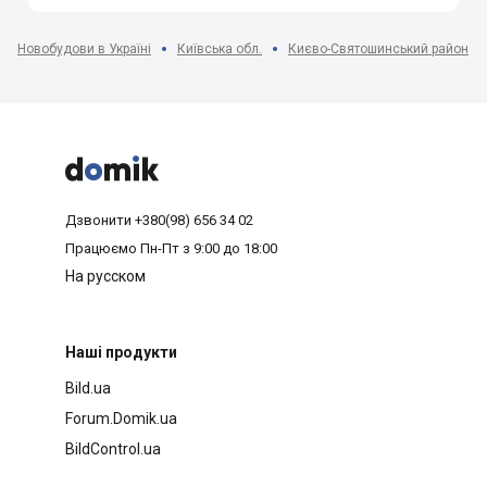
Новобудови в Україні
Київська обл.
Києво-Святошинський район



Дзвонити
+380(98) 656 34 02
Працюємо
Пн-Пт з 9:00 до 18:00
На русском
Наші продукти
Bild.ua
Forum.Domik.ua
BildControl.ua