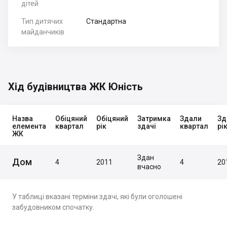
дітей
Тип дитячих
Стандартна
майданчиків
Хід будівництва ЖК Юність
Назва
Обіцяний
Обіцяний
Затримка
Здали
Зд
елемента
квартал
рік
здачі
квартал
рі
ЖК
Здан
Дом
4
2011
4
20
вчасно
У таблиці вказані терміни здачі, які були оголошені
забудовником спочатку.