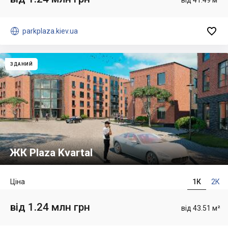


parkplaza.kiev.ua
ЗДАНИЙ
ЖК Plaza Kvartal
Ціна
1К
2К
від 1.24 млн грн
від 43.51 м²