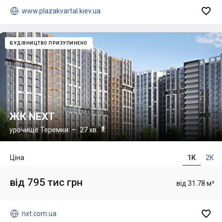


www.plazakvartal.kiev.ua
БУДІВНИЦТВО ПРИЗУПИНЕНО
ЖК NEXT

урочище Теремки
– 27 хв.
Ціна
1К
2К
від 795 тис грн
від 31.78 м²


nxt.com.ua