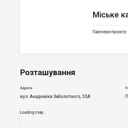
Міське
капітальне
Міське к
будівництво
Партнери проєкту
Розташування
Адреса
Н
вул. Академіка Заболотного, 55А
П
Loading map...