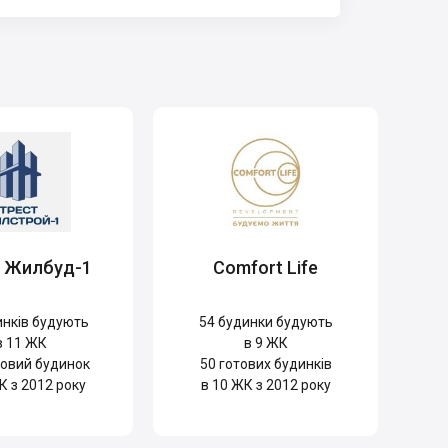
т Жилбуд-1
Comfort Life
нків будують
54
будинки будують
в 11 ЖК
в 9 ЖК
овий будинок
50
готових будинків
К з 2012 року
в 10 ЖК з 2012 року