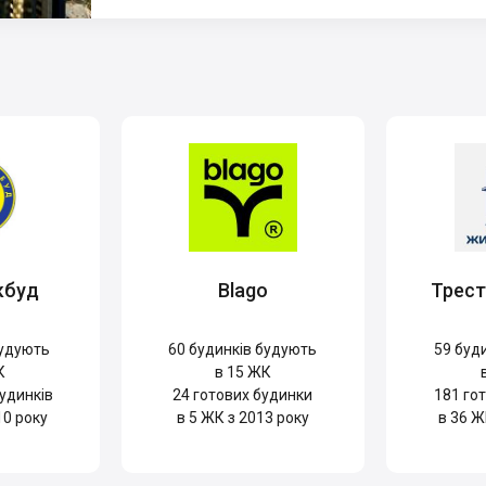
кбуд
Blago
Трес
удують
60
будинків будують
59
буди
К
в 15 ЖК
удинків
24
готових будинки
181
гот
10 року
в 5 ЖК з 2013 року
в 36 Ж