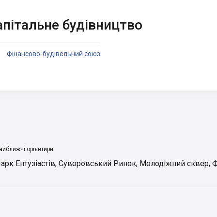
апітальне будівництво
Фінансово-будівельний союз
айближчі орієнтири
арк Ентузіастів
,
Суворовський Ринок
,
Молодіжний сквер
,
Ф