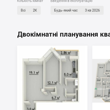
Кількість кімнат
Введення в експлуатацію
Всі
2К
Будь-який час
3 кв 2026
Двокімнатні планування кв