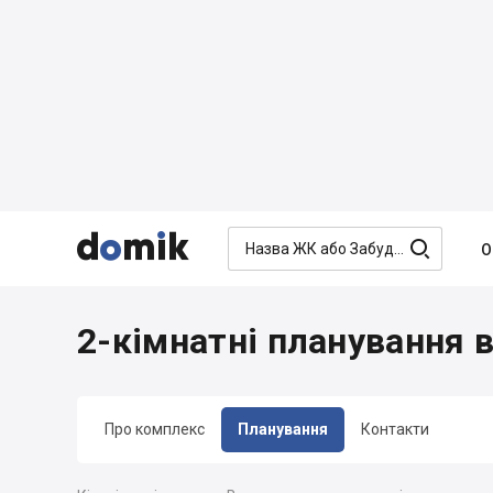




О
2-кімнатні планування 
Про комплекс
Планування
Контакти