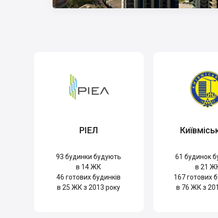
РІЕЛ
Київмісь
93
будинки будують
61
будинок б
в 14 ЖК
в 21 Ж
46
готових будинків
167
готових б
в 25 ЖК з 2013 року
в 76 ЖК з 20