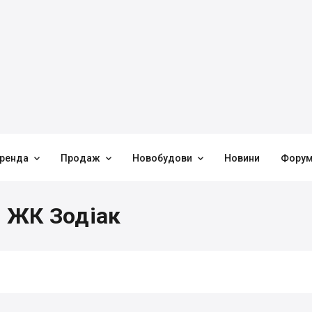



ренда
Продаж
Новобудови
Новини
Фору
в ЖК Зодіак