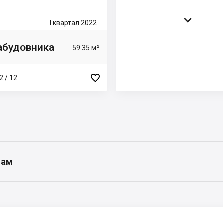

I квартал 2022
забудовника
59.35 м²

2 / 12
нам