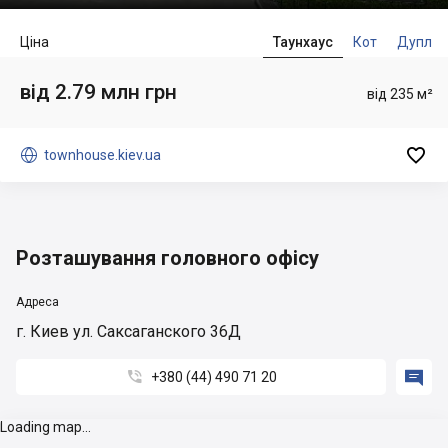
Ціна
Таунхаус
Кот
Дупл
від 2.79 млн грн
від 235 м²


townhouse.kiev.ua
Розташування головного офісу
Адреса
г. Киев ул. Саксаганского 36Д


+380 (44) 490 71 20
Loading map...