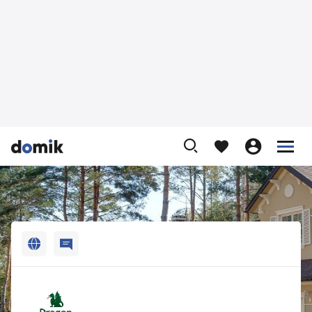












