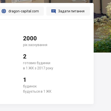




dragon-capital.com
Задати питання
2000
рік заснування
2
готових будинки
в 1 ЖК з 2017 року
1
будинок
будується в 1 ЖК