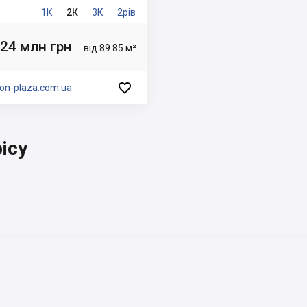
1К
2К
3К
2рів
.24 млн грн
від 89.85 м²

on-plaza.com.ua
ісу