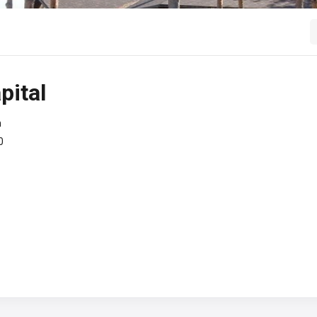
pital
m
0