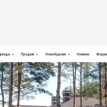



ренда
Продаж
Новобудови
Новини
Фору