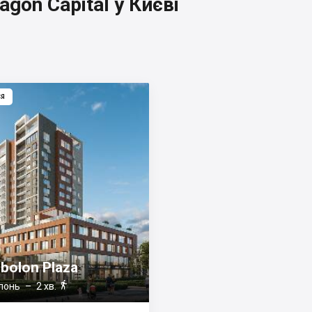
gon Capital у Києві
СЯ
bolon Plaza

лонь
– 2 хв.