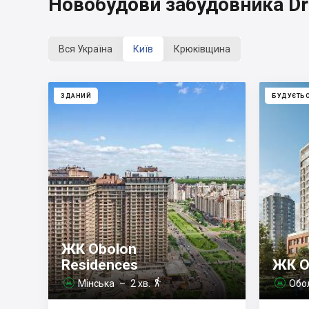
Новобудови забудовника Dra
Вся Україна
Київ
Крюківщина
ЗДАНИЙ
БУДУЄТЬ
ЖК Obolon
Residences
ЖК O

Мінська
– 2 хв.
Обо

