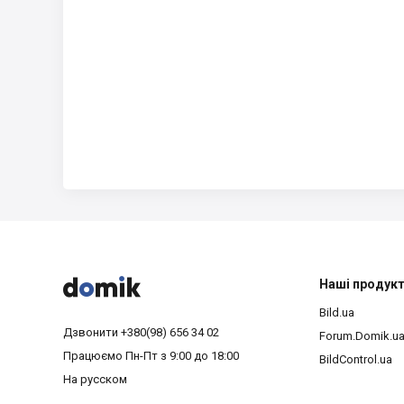



Наші продук
Bild.ua
Дзвонити
+380(98) 656 34 02
Forum.Domik.u
Працюємо
Пн-Пт з 9:00 до 18:00
BildControl.ua
На русском