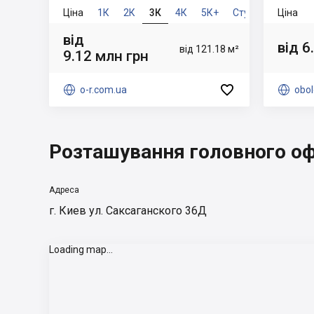
Ціна
1К
2К
3К
4К
5К+
Студ
2рів
Ціна
від
від 6
від 121.18 м²
9.12 млн грн


o-r.com.ua

obol
Розташування головного оф
Адреса
г. Киев ул. Саксаганского 36Д
Loading map...