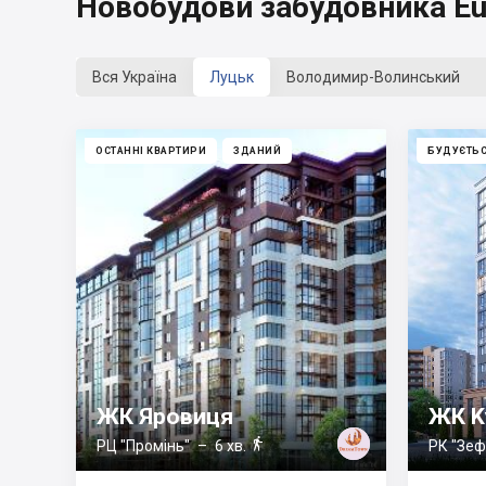
Новобудови забудовника Eur
Вся Україна
Луцьк
Володимир-Волинський
ОСТАННІ КВАРТИРИ
ЗДАНИЙ
БУДУЄТЬ
ЖК Яровиця
ЖК K

РЦ "Промінь"
– 6 хв.
РК "Зеф