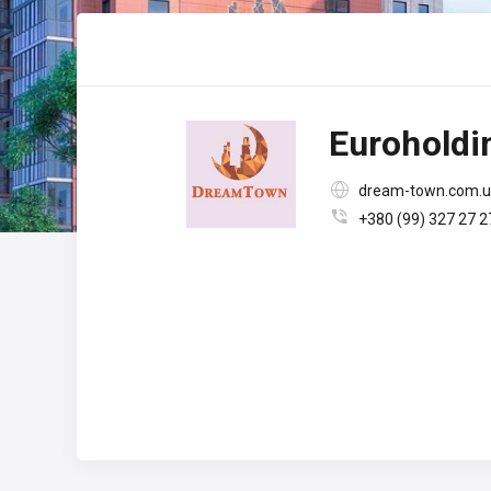
Euroholdi

dream-town.com.

+380 (99) 327 27 2