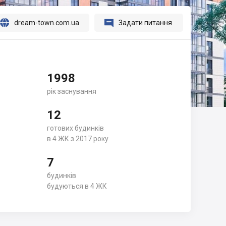




dream-town.com.ua
Задати питання
1998
рік заснування
12
готових будинків
в 4 ЖК з 2017 року
7
будинків
будуються в 4 ЖК