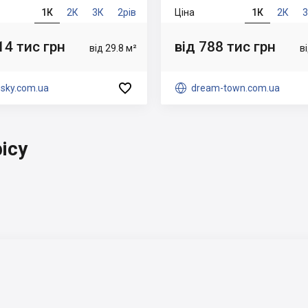
1К
2К
3К
2рів
Ціна
1К
2К
14 тис грн
від 788 тис грн
від 29.8 м²
в

-sky.com.ua

dream-town.com.ua
ісу