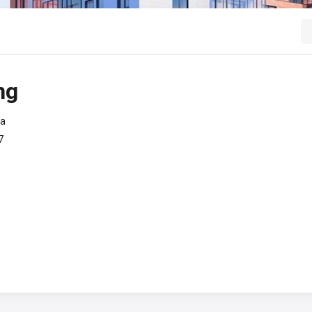
ng
ua
7