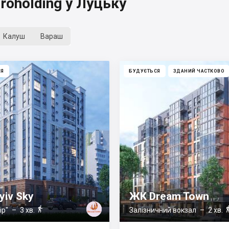
oholding у Луцьку
Калуш
Вараш
СЯ
БУДУЄТЬСЯ
ЗДАНИЙ ЧАСТКОВО
yiv Sky
ЖК Dream Town

ір"
– 3 хв.
Залізничний вокзал
– 2 хв.