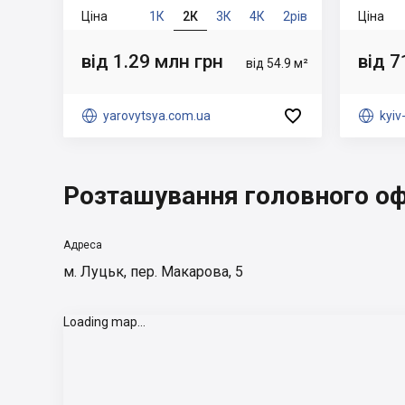
Ціна
1К
2К
3К
4К
2рів
Ціна
від 1.29 млн грн
від 7
від 54.9 м²


yarovytsya.com.ua

kyiv
Розташування головного оф
Адреса
м. Луцьк, пер. Макарова, 5
Loading map...