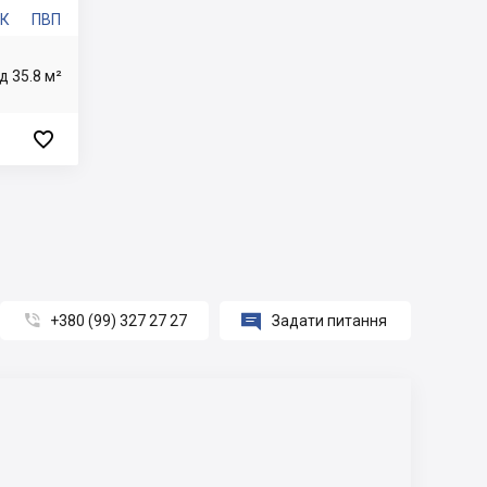
3К
ПВП
ід 35.8 м²



+380 (99) 327 27 27
Задати питання