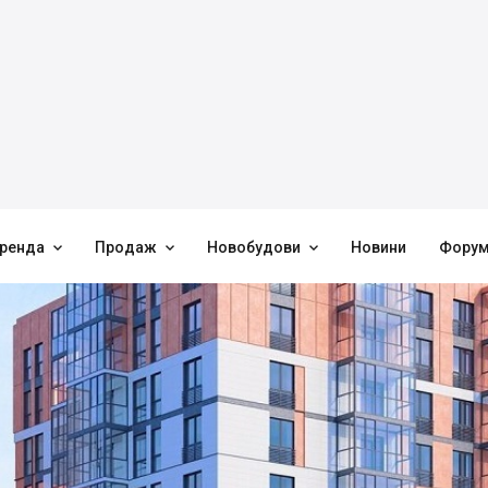



ренда
Продаж
Новобудови
Новини
Фору