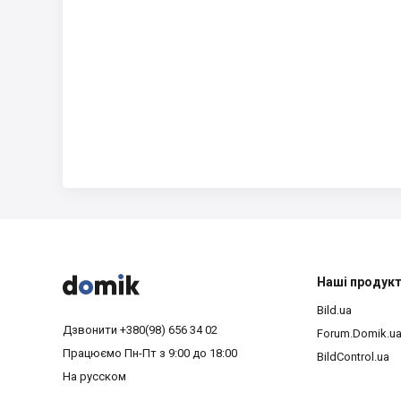



Наші продук
Bild.ua
Дзвонити
+380(98) 656 34 02
Forum.Domik.u
Працюємо
Пн-Пт з 9:00 до 18:00
BildControl.ua
На русском