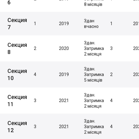
6
8 місяців
Секция
Здан
1
2019
1
20
7
вчасно
Здан.
Секция
2
2020
Затримка
3
20
8
2 місяця
Здан.
Секция
4
2019
Затримка
2
20
10
5 місяців
Здан.
Секция
3
2021
Затримка
4
20
11
2 місяця
Здан.
Секция
3
2021
Затримка
4
20
12
2 місяця