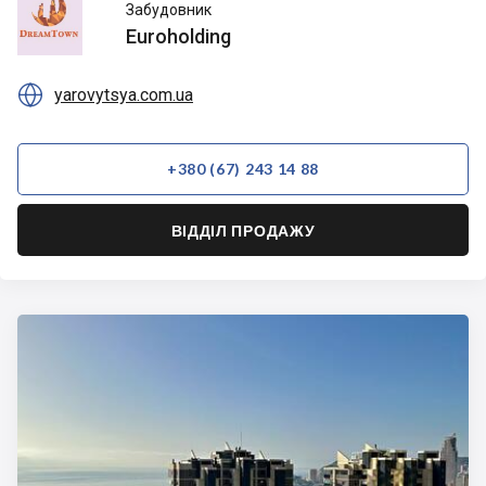
Euroholding
Забудовник
Euroholding

yarovytsya.com.ua
+380 (67) 243 14 88
ВІДДІЛ ПРОДАЖУ