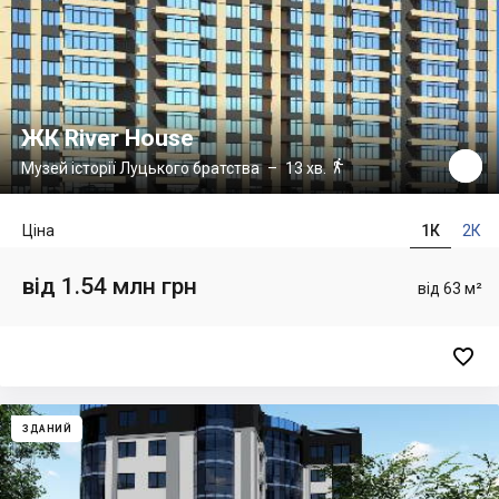
ЖК River House

Музей історії Луцького братства
– 13 хв.
Ціна
1К
2К
від 1.54 млн грн
від 63 м²

ЗДАНИЙ