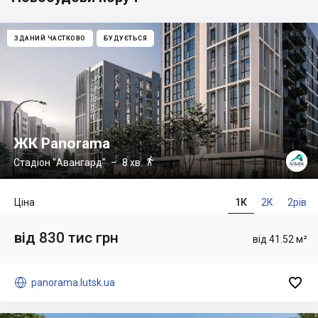
ЗДАНИЙ ЧАСТКОВО
БУДУЄТЬСЯ
ЖК Panorama

Стадіон "Авангард"
– 8 хв.
Ціна
1К
2К
2рів
від 830 тис грн
від 41.52 м²


panorama.lutsk.ua