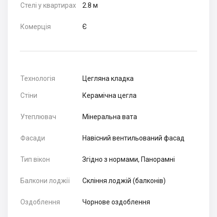
Стелі у квартирах
2.8 м
Комерція
Є
Технологія
Цегляна кладка
Стіни
Керамічна цегла
Утеплювач
Мінеральна вата
Фасади
Навісний вентильований фасад
Тип вікон
Згідно з нормами, Панорамні
Балкони лоджії
Скління лоджій (балконів)
Оздоблення
Чорнове оздоблення