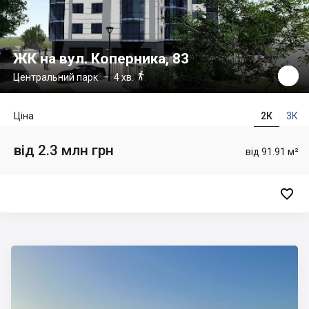
ЖК на вул. Коперника, 83

Центральний парк
– 4 хв.
Ціна
2К
3К
від 2.3 млн грн
від 91.91 м²
