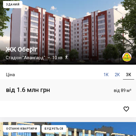
ЗДАНИЙ
ЖК Оберіг

Стадіон "Авангард"
– 10 хв.
Ціна
1К
2К
3К
від 1.6 млн грн
від 89 м²

ОСТАННІ КВАРТИРИ
БУДУЄТЬСЯ