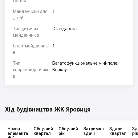
гостей
Майданчики для
1
дітей
Тип дитячих
Стандартна
майданчиків
Спортмайданчикі
1
в
Тип
Багатофункціональне міні-поле,
спортмайданчикі
Воркаут
в
Хід будівництва ЖК Яровиця
Назва
Обіцяний
Обіцяний
Затримка
Здали
Зд
елемента
квартал
рік
здачі
квартал
рі