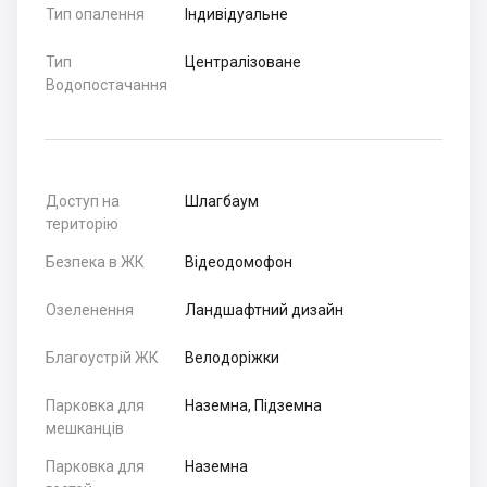
Тип опалення
Індивідуальне
Тип
Централізоване
Водопостачання
Доступ на
Шлагбаум
територію
Безпека в ЖК
Відеодомофон
Озеленення
Ландшафтний дизайн
Благоустрій ЖК
Велодоріжки
Парковка для
Наземна, Підземна
мешканців
Парковка для
Наземна