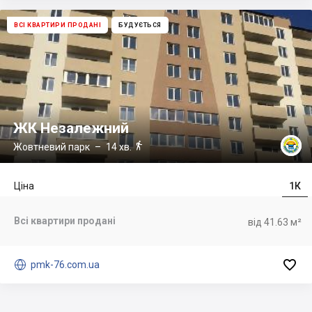
ВСІ КВАРТИРИ ПРОДАНІ
БУДУЄТЬСЯ
ЖК Незалежний

Жовтневий парк
– 14 хв.
Ціна
1К
Всі квартири продані
від 41.63 м²


pmk-76.com.ua