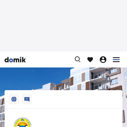












