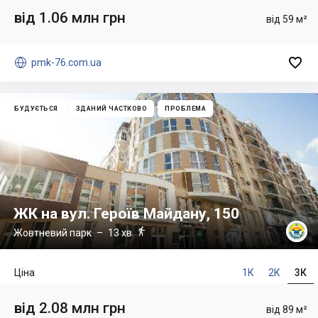
від 1.06 млн грн
від 59 м²


pmk-76.com.ua
БУДУЄТЬСЯ
ЗДАНИЙ ЧАСТКОВО
ПРОБЛЕМА
ЖК на вул. Героїв Майдану, 150

Жовтневий парк
– 13 хв.
Ціна
1К
2К
3К
від 2.08 млн грн
від 89 м²