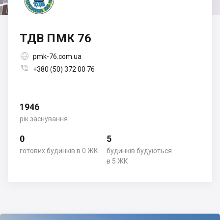
ТДВ ПМК 76

pmk-76.com.ua

+380 (50) 372 00 76
1946
рік заснування
0
5
готових будинків в 0 ЖК
будинків будуються
в 5 ЖК