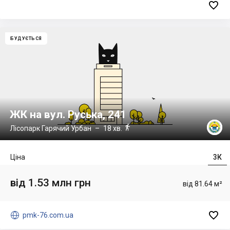

БУДУЄТЬСЯ
ЖК на вул. Руська, 241

Лісопарк Гарячий Урбан
– 18 хв.
Ціна
3К
від 1.53 млн грн
від 81.64 м²


pmk-76.com.ua