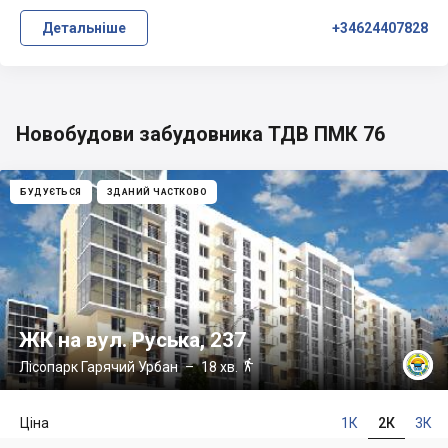
Детальніше
+34624407828
Новобудови забудовника ТДВ ПМК 76
БУДУЄТЬСЯ
ЗДАНИЙ ЧАСТКОВО
ЖК на вул. Руська, 237

Лісопарк Гарячий Урбан
– 18 хв.
Ціна
1К
2К
3К