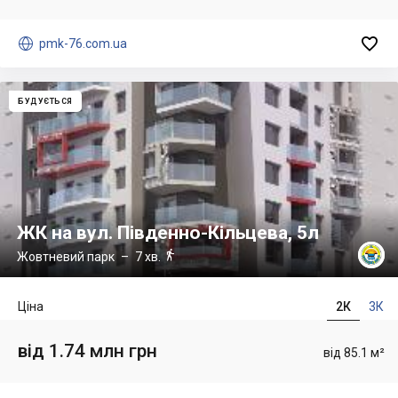


pmk-76.com.ua
БУДУЄТЬСЯ
ЖК на вул. Південно-Кільцева, 5л

Жовтневий парк
– 7 хв.
Ціна
2К
3К
від 1.74 млн грн
від 85.1 м²