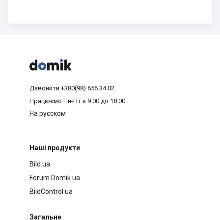



Дзвонити
+380(98) 656 34 02
Працюємо
Пн-Пт з 9:00 до 18:00
На русском
Наші продукти
Bild.ua
Forum.Domik.ua
BildControl.ua
Загальне