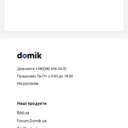



Дзвонити
+380(98) 656 34 02
Працюємо
Пн-Пт з 9:00 до 18:00
На русском
Наші продукти
Bild.ua
Forum.Domik.ua