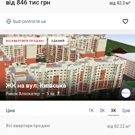
від 846 тис грн
від 42.3 м²


bud-control.te.ua
ВСІ КВАРТИРИ ПРОДАНІ
ЗДАНИЙ
ЖК на вул. Київська

Ринок Аляскатер
– 5 хв.
Ціна
1К
2К
3К
2рів
Всі квартири продані
від 82.22 м²