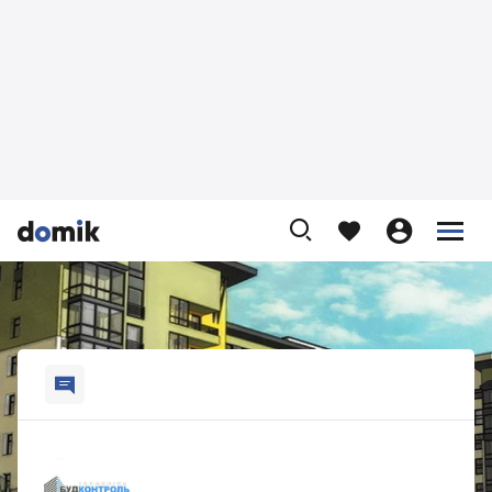









