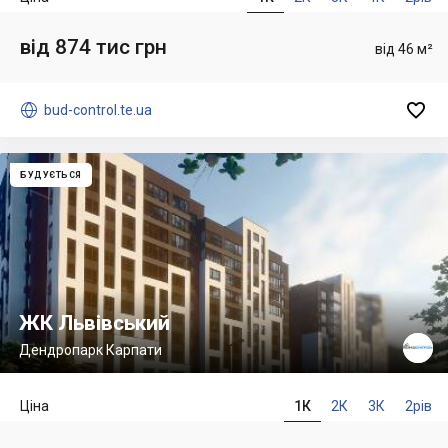
від 874 тис грн
від 46 м²


bud-control.te.ua
БУДУЄТЬСЯ
ЖК Львівський
Дендропарк Карпати
Ціна
1К
2К
3К
2рів