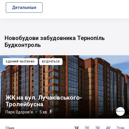
Детальніше
Новобудови забудовника Тернопіль
Будконтроль
ЗДАНИЙ ЧАСТКОВО
БУДУЄТЬСЯ
ЖК на вул. Лучаківського-
Тролейбусна

Парк Здоров’я
– 5 хв.
Ціна
1К
2К
3К
4К
2рів