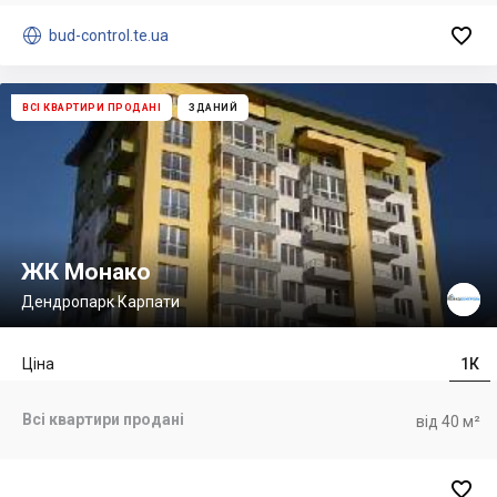


bud-control.te.ua
ВСІ КВАРТИРИ ПРОДАНІ
ЗДАНИЙ
ЖК Монако
Дендропарк Карпати
Ціна
1К
Всі квартири продані
від 40 м²
