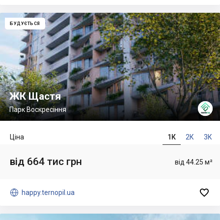
БУДУЄТЬСЯ
ЖК Щастя
Парк Воскресіння
Ціна
1К
2К
3К
від 664 тис грн
від 44.25 м²


happy.ternopil.ua