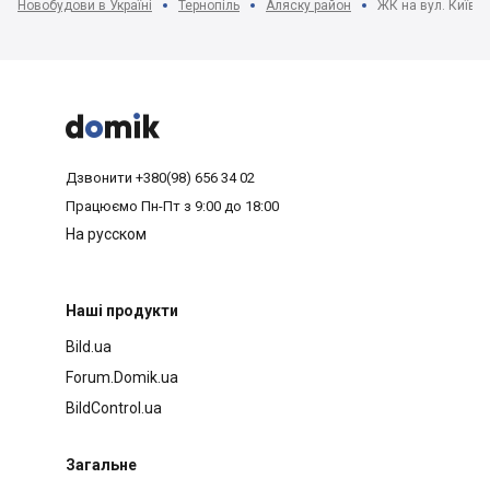
Новобудови в Україні
Тернопіль
Аляску район
ЖК на вул. Київс



Дзвонити
+380(98) 656 34 02
Працюємо
Пн-Пт з 9:00 до 18:00
На русском
Наші продукти
Bild.ua
Forum.Domik.ua
BildControl.ua
Загальне