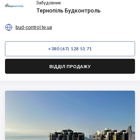
Тернопіль
Забудовник
Будконтроль
Тернопіль Будконтроль

bud-control.te.ua
+380 (67) 128 51 71
ВІДДІЛ ПРОДАЖУ