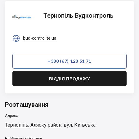
Тернопіль
Тернопіль Будконтроль
Будконтроль

bud-control.te.ua
+380 (67) 128 51 71
ВІДДІЛ ПРОДАЖУ
Розташування
Адреса
Тернопіль
,
Аляску район
,
вул. Київська
Найближчі орієнтири