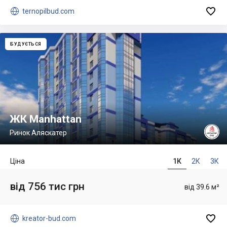


ternopilbud.com
БУДУЄТЬСЯ
ЖК Manhattan
Ринок Аляскатер
Ціна
1К
2К
3К
від 756 тис грн
від 39.6 м²


kreator-bud.com