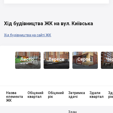
Хід будівництва ЖК на вул. Київська
Хід будівництва на сайті ЖК
Листо
Вересе
Серпе
Че
Пад
Нь
Нь
Нь
2020
2020
2020
20
Назва
Обіцяний
Обіцяний
Затримка
Здали
Зд
елемента
квартал
рік
здачі
квартал
рі
ЖК
Здан.