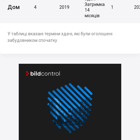
Затримка
Дом
4
2019
1
20
14
місяців
У таблиці вказані терміни здачі, які були оголошені
забудовником спочатку.

