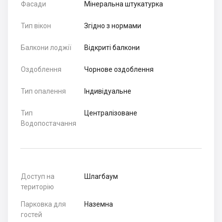
Фасади
Мінеральна штукатурка
Тип вікон
Згідно з нормами
Балкони лоджії
Відкриті балкони
Оздоблення
Чорнове оздоблення
Тип опалення
Індивідуальне
Тип
Централізоване
Водопостачання
Доступ на
Шлагбаум
територію
Парковка для
Наземна
гостей