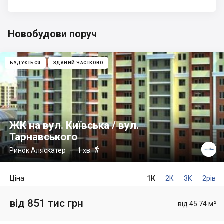
Новобудови поруч
БУДУЄТЬСЯ
ЗДАНИЙ ЧАСТКОВО
ЖК на вул. Київська / вул.
Тарнавського

Ринок Аляскатер
– 1 хв.
Ціна
1К
2К
3К
2рів
від 851 тис грн
від 45.74 м²