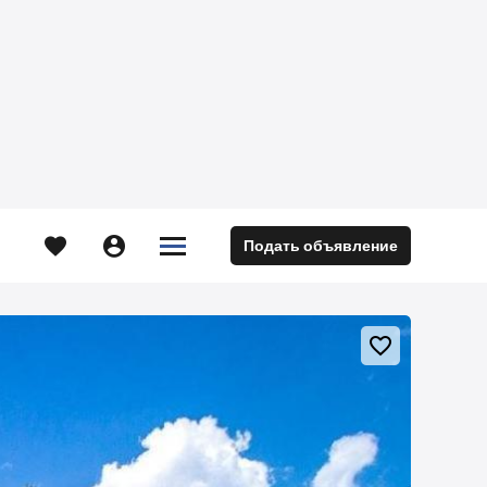





Подать объявление
м
