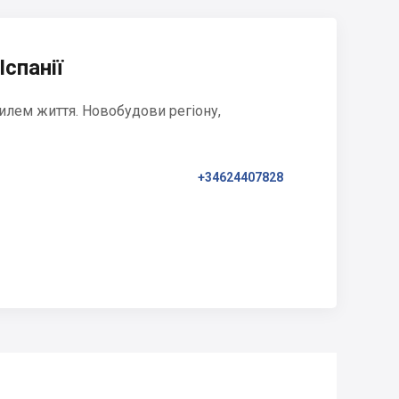
Іспанії
илем життя. Новобудови регіону,
+34624407828