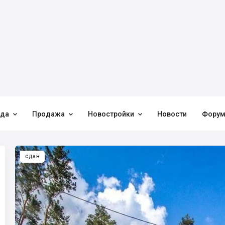



нда
Продажа
Новостройки
Новости
Фору
СДАН