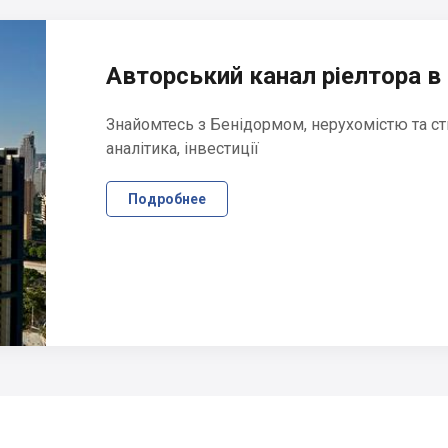
Авторський канал ріелтора в 
Знайомтесь з Бенідормом, нерухомістю та ст
аналітика, інвестиції
Подробнее