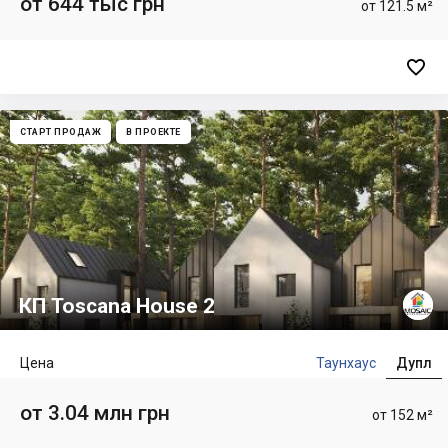
от 644 тыс грн
от 121.5 м²

СТАРТ ПРОДАЖ
В ПРОЕКТЕ
КП Toscana House 2
Цена
Таунхаус
Дупл
от 3.04 млн грн
от 152 м²