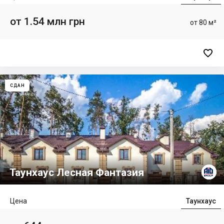
от 1.54 млн грн
от 80 м²

СДАН
Таунхаус Лесная Фантазия
Цена
Таунхаус