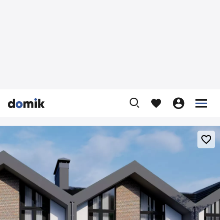









