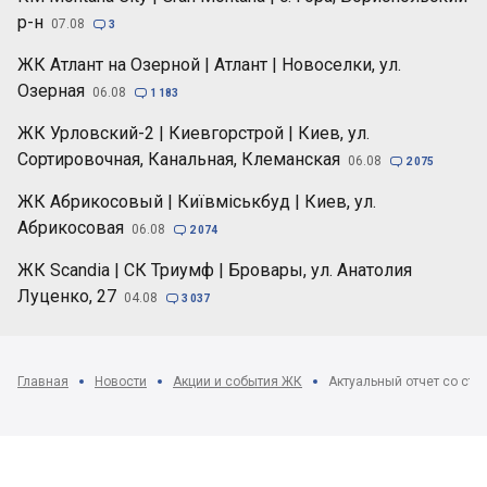
р-н
07.08

3
ЖК Атлант на Озерной | Атлант | Новоселки, ул.
Озерная
06.08

1 183
ЖК Урловский-2 | Киевгорстрой | Киев, ул.
Сортировочная, Канальная, Клеманская
06.08

2 075
ЖК Абрикосовый | Київміськбуд | Киев, ул.
Абрикосовая
06.08

2 074
ЖК Scandia | СК Триумф | Бровары, ул. Анатолия
Луценко, 27
04.08

3 037
Главная
Новости
Акции и события ЖК
Актуальный отчет со стр