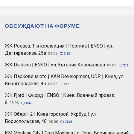
ОБСУЖДАЮТ НА ФОРУМЕ
ЖК Poetica, 1-я коллекция | Поэтика | ENSO | ул.
Дегтяревская, 25а
09.08

3 131
ЖК Diadans | ENSO | ул. Евгения Коновальца
09.08

279
ЖК Паркове місто | KAN Development, UDP | Киев, ул.
Вышгородская, 45
08.08

518
ЖК Fjord | Фьорд | ENSO | Киев, Военный проезд,
8
08.08

166
ЖК Оберіг-2 | Киевгорстрой, Укрбуд | ул.
Бориспольская, 40
08.08

2 523
КМ Montana City | Gran Montana | с. Гора, Бориспольский