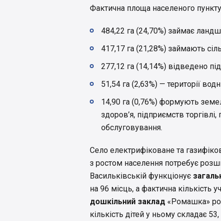
Фактична площа населеного пункту —
484,22 га (24,70%) займає ланд
417,17 га (21,28%) займають сіл
277,12 га (14,14%) відведено пі
51,54 га (2,63%) — території вод
14,90 га (0,76%) формують земел
здоров’я, підприємств торгівлі
обслуговування.
Село електрифіковане та газифіков
з ростом населення потребує розшир
Васильківській функціонує
загаль
на 96 місць, а фактична кількість у
дошкільний заклад
«Ромашка» роз
кількість дітей у ньому складає 53,