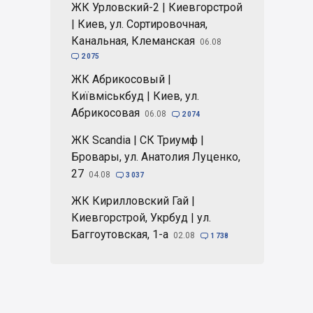
ЖК Урловский-2 | Киевгорстрой
| Киев, ул. Сортировочная,
Канальная, Клеманская
06.08

2 075
ЖК Абрикосовый |
Київміськбуд | Киев, ул.
Абрикосовая
06.08

2 074
ЖК Scandia | СК Триумф |
Бровары, ул. Анатолия Луценко,
27
04.08

3 037
ЖК Кирилловский Гай |
Киевгорстрой, Укрбуд | ул.
Баггоутовская, 1-а
02.08

1 738