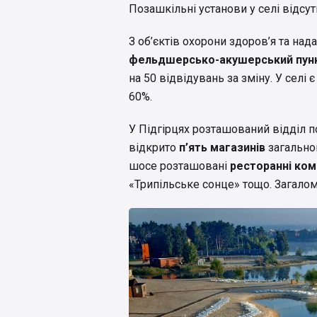
Позашкільні установи у селі відсутн
З об’єктів охорони здоров’я та на
фельдшерсько-акушерський пун
на 50 відвідувань за зміну. У селі
60%.
У Підгірцях розташований відділ 
відкрито
п’ять магазинів
загально
шосе розташовані
ресторанні ко
«Трипільське сонце» тощо. Загалом