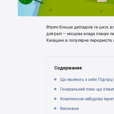
Втричі більше дитсадків та шкіл, 
для ралі — місцева влада планує 
Київщині в популярне передмістя,
Содержание
Що являють з себе Підгірці
Генеральний план: що з'явит
Комплексна забудова терито
Висновки