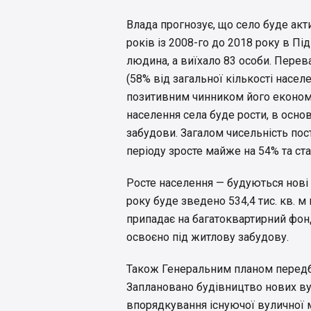
Влада прогнозує, що село буде акт
років із 2008-го до 2018 року в Пі
людина, а виїхало 83 особи. Пере
(58% від загальної кількості насел
позитивним чинником його економі
населення села буде рости, в осно
забудови. Загалом чисельність пос
періоду зросте майже на 54% та стан
Росте населення — будуються нові
року буде зведено 534,4 тис. кв. м 
припадає на багатоквартирний фонд.
освоєно під житлову забудову.
Також Генеральним планом передба
Заплановано будівництво нових вул
впорядкування існуючої вуличної 