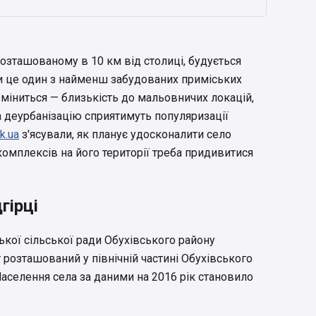
 розташованому в 10 км від столиці, будується
и це один з найменш забудованих приміських
зміниться — близькість до мальовничих локацій,
на деурбанізацію сприятимуть популяризації
k.ua
з'ясували, як планує удосконалити село
комплексів на його території треба придивитися
гірці
ької сільської ради Обухівського району
 розташований у північній частині Обухівського
Населення села за даними на 2016 рік становило