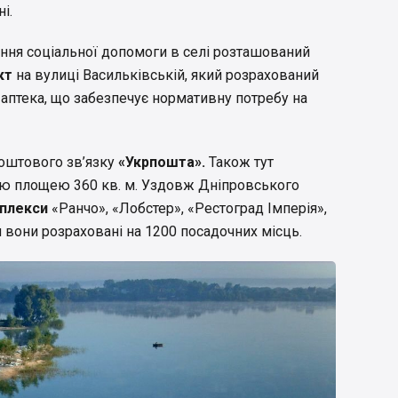
і.
дання соціальної допомоги в селі розташований
кт
на вулиці Васильківській, який розрахований
 є аптека, що забезпечує нормативну потребу на
поштового зв’язку
«Укрпошта».
Також тут
ю площею 360 кв. м. Уздовж Дніпровського
мплекси
«Ранчо», «Лобстер», «Рестоград Імперія»,
 вони розраховані на 1200 посадочних місць.