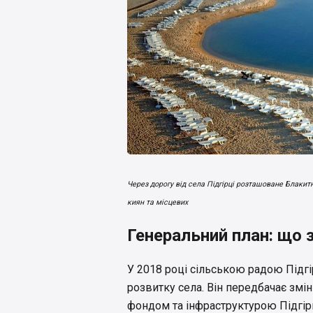
Через дорогу від села Підгірці розташоване Блаки
киян та місцевих
Генеральний план: що з
У 2018 році сільською радою Підгі
розвитку села. Він передбачає змі
фондом та інфраструктурою Підгірц