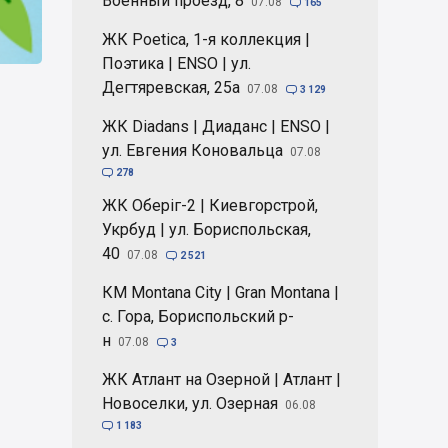
Военный проезд, 8
07.08

165
ЖК Poetica, 1-я коллекция |
Поэтика | ENSO | ул.
Дегтяревская, 25а
07.08

3 129
ЖК Diadans | Диаданс | ENSO |
ул. Евгения Коновальца
07.08

278
ЖК Оберіг-2 | Киевгорстрой,
Укрбуд | ул. Бориспольская,
40
07.08

2 521
КМ Montana City | Gran Montana |
с. Гора, Бориспольский р-
н
07.08

3
ЖК Атлант на Озерной | Атлант |
Новоселки, ул. Озерная
06.08

1 183