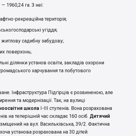
 1960,24 га. З неї:
шафтно-рекреаційна територія;
ьськогосподарські угіддя;
д житлову садибну забудову;
них поверхонь;
ьні ділянки установ освіти, закладів охорони
, громадського харчування та побутового
ане. Інфраструктура Підгірців є розвиненою, але
ення та модернізації. Так, на вулиці
ноосвітня школа
І-ІІІ ступенів. Вона розрахована
чнів на теперішній час складає 160 осіб.
Дитячий
міщений на вул. Васильківська, 39/2. Фактична
 хоча установа розрахована на 30 дітей.