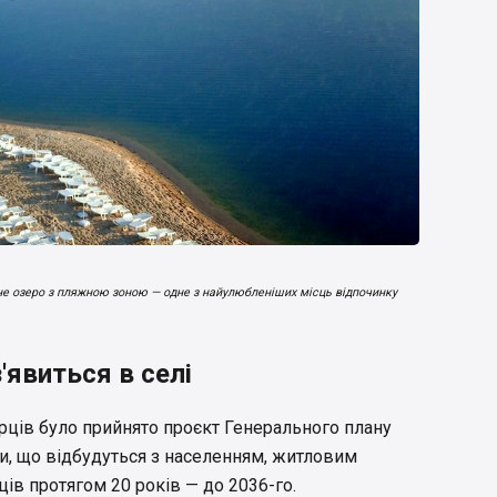
тне озеро з пляжною зоною — одне з найулюбленіших місць відпочинку
'явиться в селі
рців було прийнято проєкт Генерального плану
ни, що відбудуться з населенням, житловим
ів протягом 20 років — до 2036-го.