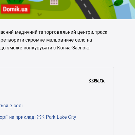
власний медичний та торговельний центри, траса
перетворити скромне мальовниче село на
 що зможе конкурувати з Конча-Заспою.
СКРЫТЬ
ься в селі
рії на прикладі ЖК Park Lake City