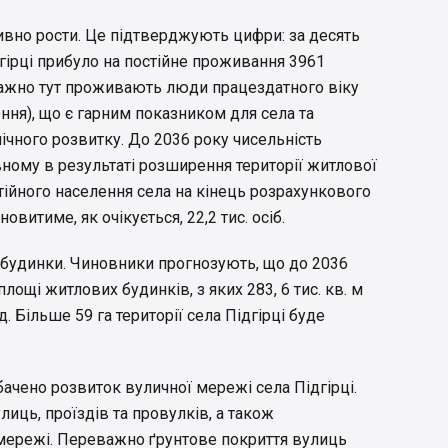
ивно рости. Це підтверджують цифри: за десять
дгірці прибуло на постійне проживання 3961
важно тут проживають люди працездатного віку
ення), що є гарним показником для села та
чного розвитку. До 2036 року чисельність
вному в результаті розширення території житлової
тійного населення села на кінець розрахункового
овитиме, як очікується, 22,2 тис. осіб.
 будинки. Чиновники прогнозують, що до 2036
площі житлових будинків, з яких 283, 6 тис. кв. м
 Більше 59 га території села Підгірці буде
чено розвиток вуличної мережі села Підгірці.
иць, проїздів та провулків, а також
мережі. Переважно ґрунтове покриття вулиць