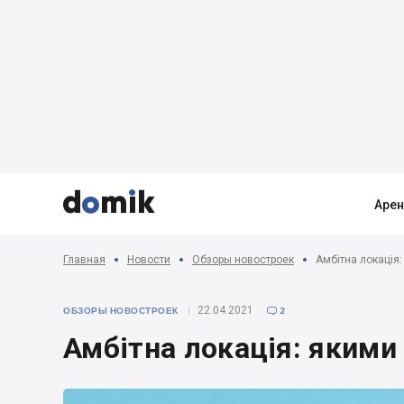



Аре
Главная
Новости
Обзоры новостроек
Амбітна локація:
22.04.2021
ОБЗОРЫ НОВОСТРОЕК
2

Амбітна локація: якими 