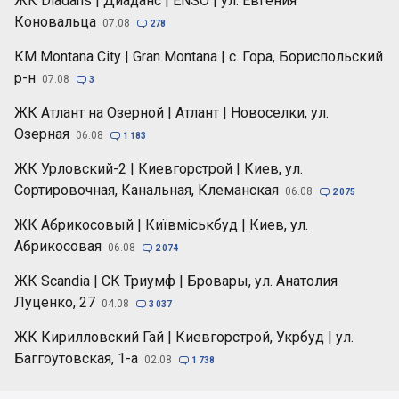
ЖК Diadans | Диаданс | ENSO | ул. Евгения
Коновальца
07.08

278
КМ Montana City | Gran Montana | с. Гора, Бориспольский
р-н
07.08

3
ЖК Атлант на Озерной | Атлант | Новоселки, ул.
Озерная
06.08

1 183
ЖК Урловский-2 | Киевгорстрой | Киев, ул.
Сортировочная, Канальная, Клеманская
06.08

2 075
ЖК Абрикосовый | Київміськбуд | Киев, ул.
Абрикосовая
06.08

2 074
ЖК Scandia | СК Триумф | Бровары, ул. Анатолия
Луценко, 27
04.08

3 037
ЖК Кирилловский Гай | Киевгорстрой, Укрбуд | ул.
Баггоутовская, 1-а
02.08

1 738