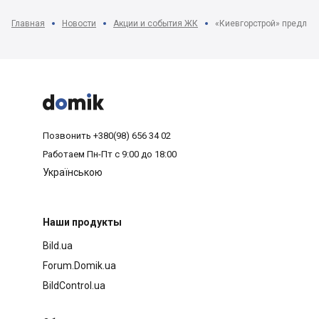
Главная
Новости
Акции и события ЖК
«Киевгорстрой» предлага



Позвонить
+380(98) 656 34 02
Работаем
Пн-Пт с 9:00 до 18:00
Українською
Наши продукты
Bild.ua
Forum.Domik.ua
BildControl.ua