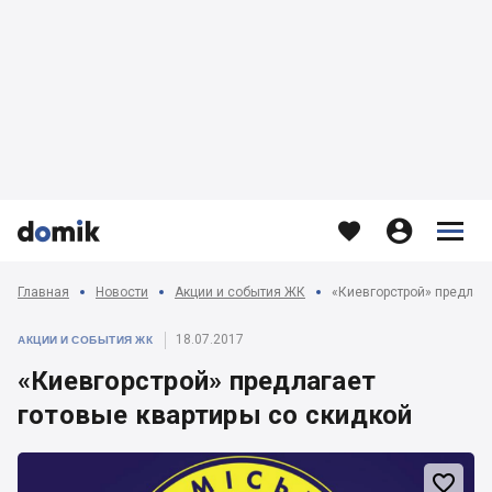








Главная
Новости
Акции и события ЖК
«Киевгорстрой» предлага
18.07.2017
АКЦИИ И СОБЫТИЯ ЖК
«Киевгорстрой» предлагает
готовые квартиры со скидкой
