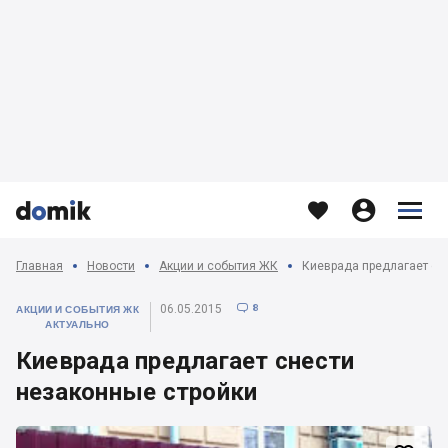








Главная
Новости
Акции и события ЖК
Киеврада предлагает сн
8
06.05.2015

АКЦИИ И СОБЫТИЯ ЖК
АКТУАЛЬНО
Киеврада предлагает снести
незаконные стройки