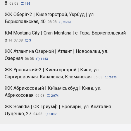
8
08.08

166
ЖК Оберіг-2 | Киевгорстрой, Укрбуд | ул.
Бориспольская, 40
08.08

2 523
КМ Montana City | Gran Montana | с. Гора, Бориспольский
р-н
07.08

3
ЖК Атлант на Озерной | Атлант | Новоселки, ул.
Озерная
06.08

1 183
ЖК Урловский-2 | Киевгорстрой | Киев, ул.
Сортировочная, Канальная, Клеманская
06.08

2 075
ЖК Абрикосовый | Київміськбуд | Киев, ул.
Абрикосовая
06.08

2 074
ЖК Scandia | СК Триумф | Бровары, ул. Анатолия
Луценко, 27
04.08

3 037