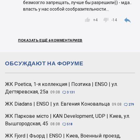
безмозгло запрещать, лучше бы разрешили)) - мда..
власть у нас особой сообразительности...



+
4
-14
ПОКАЗАТЬ ЕЩЁ 6 КОММЕНТАРИЕВ
ОБСУЖДАЮТ НА ФОРУМЕ
ЖК Poetica, 1-я коллекция | Поэтика | ENSO | ул.
Дегтяревская, 25а
09.08

3 131
ЖК Diadans | ENSO | ул. Евгения Коновальца
09.08

279
ЖК Паркове місто | KAN Development, UDP | Киев, ул.
Вышгородская, 45
08.08

518
ЖК Fjord | Фьорд | ENSO | Киев, Военный проезд,