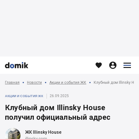








Главная
Новости
Акции и события ЖК
Клубный дом Illinsky Ho
26.09.2025
АКЦИИ И СОБЫТИЯ ЖК
Клубный дом Illinsky House
получил официальный адрес
ЖК Illinsky House
illinsky.com