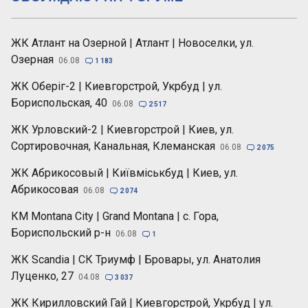
ЖК Атлант на Озерной | Атлант | Новоселки, ул.
Озерная
06.08

1 183
ЖК Оберіг-2 | Киевгорстрой, Укрбуд | ул.
Бориспольская, 40
06.08

2 517
ЖК Урловский-2 | Киевгорстрой | Киев, ул.
Сортировочная, Канальная, Клеманская
06.08

2 075
ЖК Абрикосовый | Київміськбуд | Киев, ул.
Абрикосовая
06.08

2 074
КМ Montana City | Grand Montana | с. Гора,
Бориспольский р-н
06.08

1
ЖК Scandia | СК Триумф | Бровары, ул. Анатолия
Луценко, 27
04.08

3 037
ЖК Кирилловский Гай | Киевгорстрой, Укрбуд | ул.