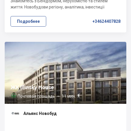
Знайомтесь з Бенідормом, нерухомістю та стилем
життя. Новобудови регіону, аналітика, інвестиції
Подробнее
+34624407828
ЖК Illinsky House

Почтовая площадь
– 11 мин.

Альянс Новобуд