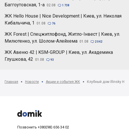
Баггоутовская, 1-а
02.08

1 738
ЖК Hello House | Nice Development | Киев, ул. Николая
Кибальчича, 1
01.08

76
ЖК Forest | Спецжитлофонд, Житло-Інвест | Киев, ул.
Милютенко, ул. Шолом-Алейхема
01.08

2 042
ЖК Авеню 42 | KSM-GROUP | Киев, ул. Академика
Глушкова, 42
01.08

93
Главная
Новости
Акции и события ЖК
Клубный дом Illinsky Ho



Позвонить
+380(98) 656 34 02