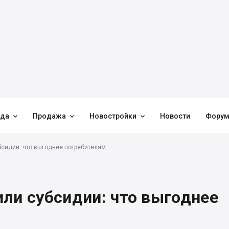



нда
Продажа
Новостройки
Новости
Фору
бсидии: что выгоднее потребителям
ли субсидии: что выгоднее