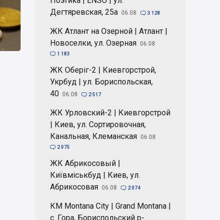
Поэтика | ENSO | ул.
Дегтяревская, 25а
06.08

3 128
ЖК Атлант на Озерной | Атлант |
Новоселки, ул. Озерная
06.08

1 183
ЖК Оберіг-2 | Киевгорстрой,
Укрбуд | ул. Бориспольская,
40
06.08

2 517
ЖК Урловский-2 | Киевгорстрой
| Киев, ул. Сортировочная,
Канальная, Клеманская
06.08

2 075
ЖК Абрикосовый |
Київміськбуд | Киев, ул.
Абрикосовая
06.08

2 074
КМ Montana City | Grand Montana |
с. Гора, Бориспольский р-