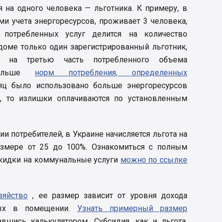
я на одного человека — льготника. К примеру, в
ми учета энергоресурсов, проживает 3 человека,
потребленных услуг делится на количество
 доме только один зарегистрированный льготник,
ко на третью часть потребленного объема
больше
норм потребления, определенных
яц было использовано больше энергоресурсов
, то излишки оплачиваются по установленным
ии потребителей, в Украине начисляется льгота на
азмере от 25 до 100%. Ознакомиться с полным
скидки на коммунальные услуги
можно по ссылке
зяйство
, ее размер зависит от уровня дохода
нных в помещении.
Узнать примерный размер
шись калькулятором. Субсидия, как и льгота,