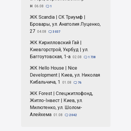
н
06.08

1
ЖК Scandia | СК Триумф |
Бровары, ул. Анатолия Луценко,
27
04.08

3 037
ЖК Кирилловский Гай |
Киевгорстрой, Укрбуд | ул.
Баггоутовская, 1-а
02.08

1 738
ЖК Hello House | Nice
Development | Киев, ул. Николая
Кибальчича, 1
01.08

76
ЖК Forest | Спецжитлофонд,
Житло-Інвест | Киев, ул.
Милютенко, ул. Шолом-
Алейхема
01.08

2 042